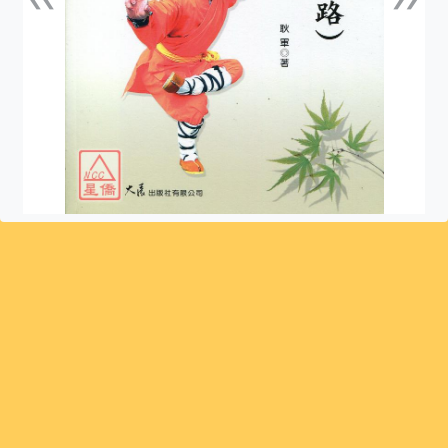
上一張
下一