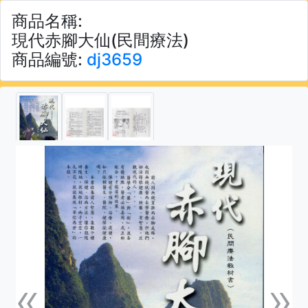
商品名稱:
現代赤腳大仙(民間療法)
商品編號:
dj3659
«
»