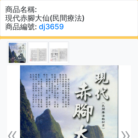
商品名稱:
現代赤腳大仙(民間療法)
商品編號:
dj3659
«
»