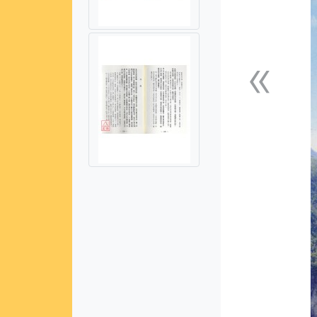
«
上一張