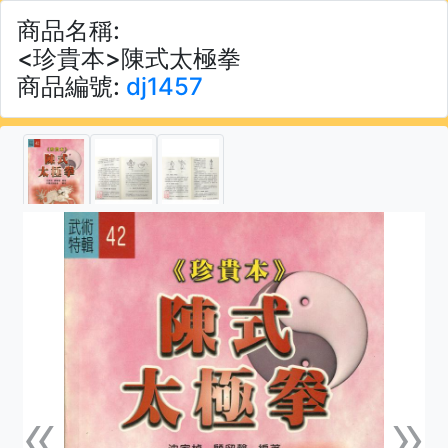
商品名稱:
<珍貴本>陳式太極拳
商品編號:
dj1457
«
»