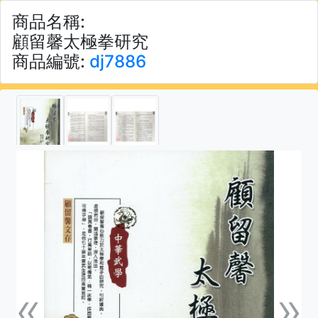
商品名稱:
顧留馨太極拳研究
商品編號:
dj7886
«
»