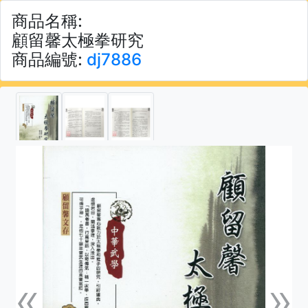
商品名稱:
顧留馨太極拳研究
商品編號:
dj7886
«
»