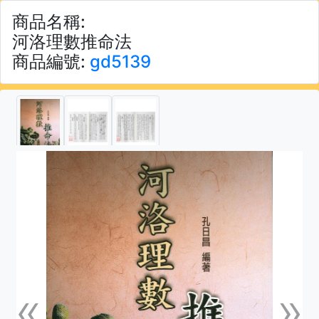
商品名稱:
河洛理數推命法
商品編號:
gd5139
«
»