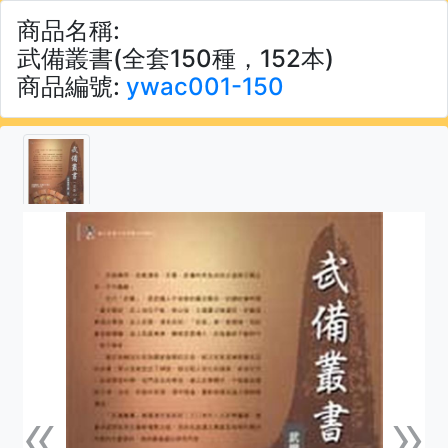
商品名稱:
武備叢書(全套150種，152本)
商品編號:
ywac001-150
«
»