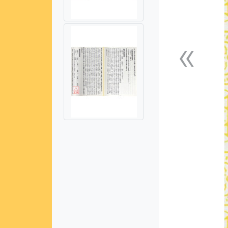
«
上一張