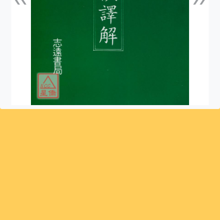
上一張
下一