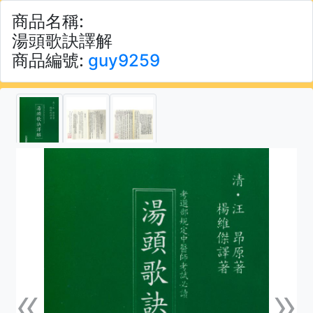
商品名稱:
湯頭歌訣譯解
商品編號:
guy9259
«
»