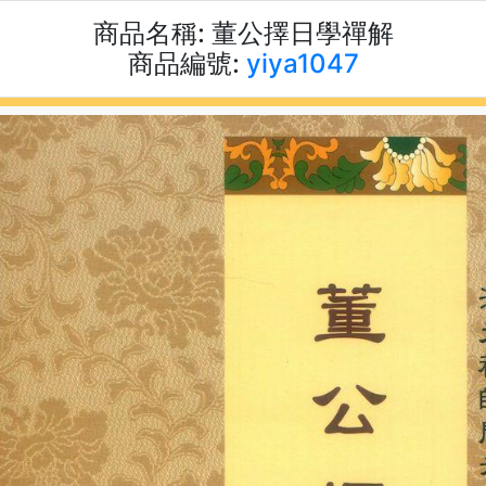
商品名稱:
董公擇日學禪解
商品編號:
yiya1047