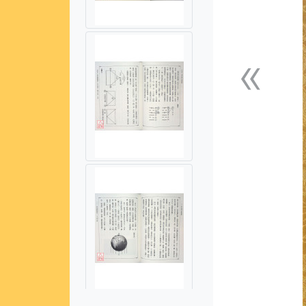
«
上一張