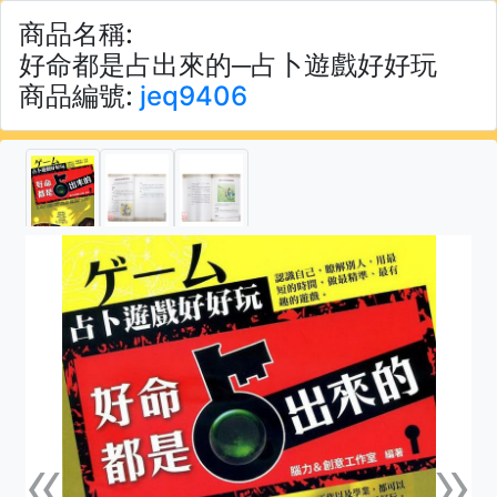
商品名稱:
好命都是占出來的─占卜遊戲好好玩
商品編號:
jeq9406
«
»