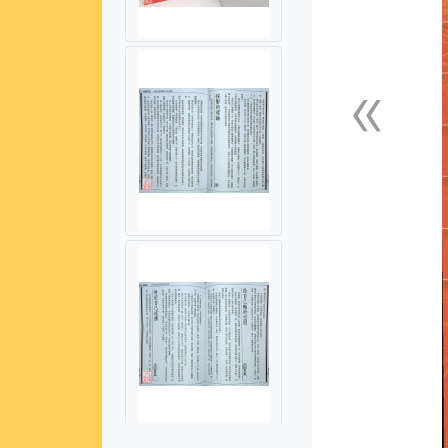
«
上一張