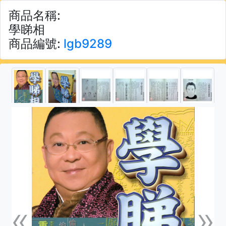
商品名稱:
學睇相
商品編號:
lgb9289
«
»