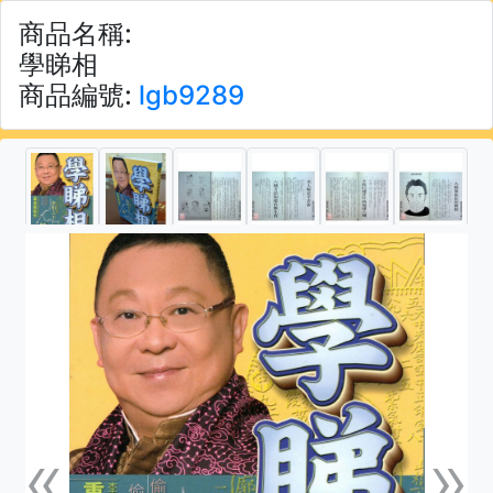
商品名稱:
學睇相
商品編號:
lgb9289
«
»