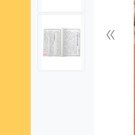
«
上一張