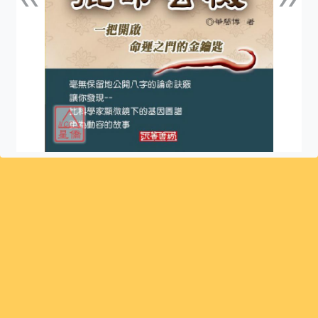
上一張
下一