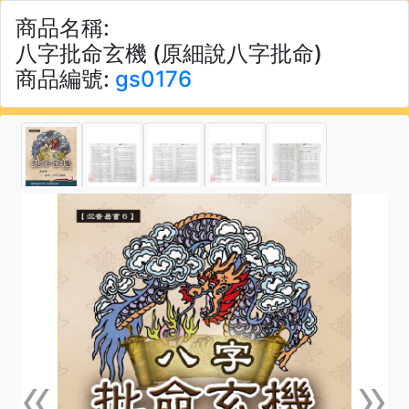
商品名稱:
八字批命玄機 (原細說八字批命)
商品編號:
gs0176
«
»