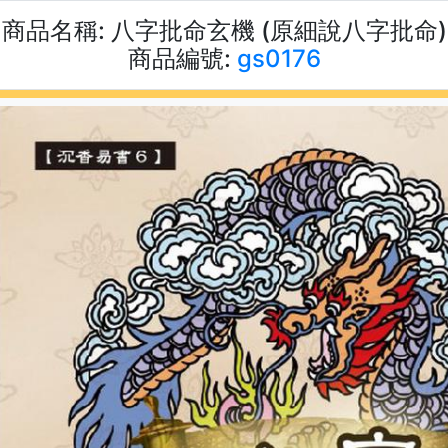
商品名稱:
八字批命玄機 (原細說八字批命)
商品編號:
gs0176