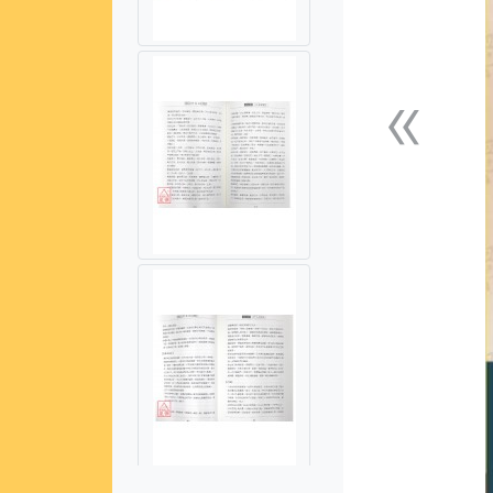
«
上一張