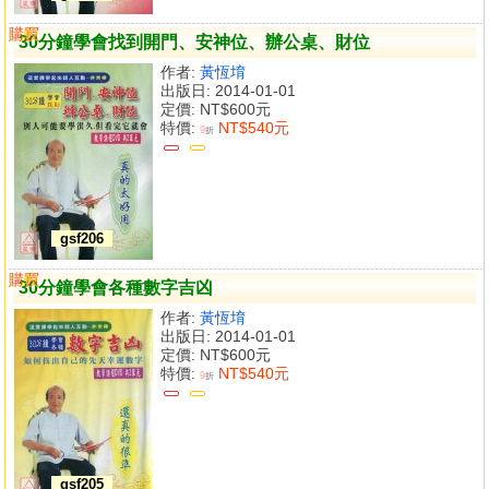
購買
比較
30分鐘學會找到開門、安神位、辦公桌、財位
作者:
黃恆堉
出版日: 2014-01-01
定價:
NT$600元
特價:
NT$540元
9
折
gsf206
購買
比較
30分鐘學會各種數字吉凶
作者:
黃恆堉
出版日: 2014-01-01
定價:
NT$600元
特價:
NT$540元
9
折
gsf205