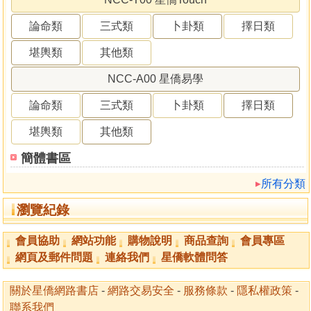
論命類
三式類
卜卦類
擇日類
堪輿類
其他類
NCC-A00 星僑易學
論命類
三式類
卜卦類
擇日類
堪輿類
其他類
簡體書區
所有分類
瀏覽紀錄
會員協助
網站功能
購物說明
商品查詢
會員專區
網頁及郵件問題
連絡我們
星僑軟體問答
關於星僑網路書店
-
網路交易安全
-
服務條款
-
隱私權政策
-
聯系我們