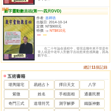
購買
比較
數字靈動數吉凶(第一~四片DVD)
作者:
吉祥坊
出版日: 2014-10-14
定價:
NT$900元
特價:
NT$810元
9
折
在二十年論命過程中，發現這幾年來不管是年
青人或是中老年人對數字吉凶愈來愈感興趣，因為
數字在...
gsf005
總計
11
個記錄
五術書籍
堪輿陽宅
易經占卜
擇日天文
八字
紫微
姓名
手相面相
通書民曆
奇門三式
道壇符咒
測字解夢
鐵版神數