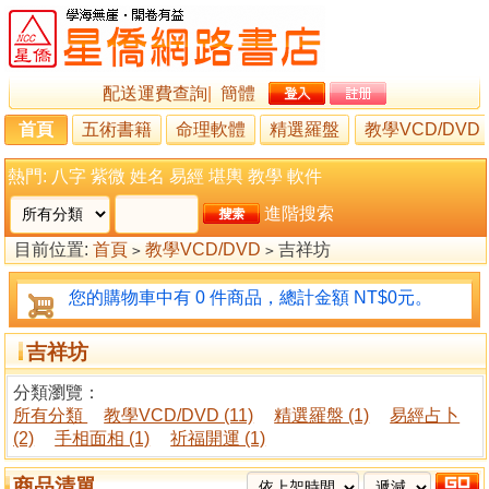
配送運費查詢
|
簡體
首頁
五術書籍
命理軟體
精選羅盤
教學VCD/DVD
熱門:
八字
紫微
姓名
易經
堪輿
教學
軟件
進階搜索
目前位置:
首頁
教學VCD/DVD
吉祥坊
>
>
您的購物車中有 0 件商品，總計金額 NT$0元。
吉祥坊
分類瀏覽：
所有分類
教學VCD/DVD (11)
精選羅盤 (1)
易經占卜
(2)
手相面相 (1)
祈福開運 (1)
商品清單