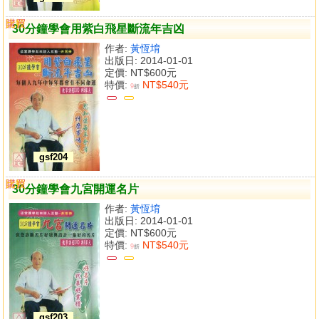
購買
比較
30分鐘學會用紫白飛星斷流年吉凶
作者:
黃恆堉
出版日: 2014-01-01
定價:
NT$600元
特價:
NT$540元
9
折
gsf204
購買
比較
30分鐘學會九宮開運名片
作者:
黃恆堉
出版日: 2014-01-01
定價:
NT$600元
特價:
NT$540元
9
折
gsf203