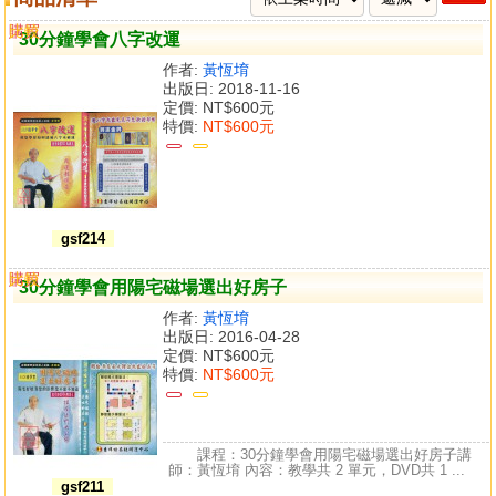
購買
比較
30分鐘學會八字改運
作者:
黃恆堉
出版日: 2018-11-16
定價:
NT$600元
特價:
NT$600元
gsf214
購買
比較
30分鐘學會用陽宅磁場選出好房子
作者:
黃恆堉
出版日: 2016-04-28
定價:
NT$600元
特價:
NT$600元
課程：30分鐘學會用陽宅磁場選出好房子講
師：黃恆堉 內容：教學共 2 單元，DVD共 1 ...
gsf211