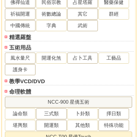
佛禪仙道
民俗宗教
占星塔羅
醫藥保健
祈福開運
術數總論
其它
群經
中國傳統
字典
武術
精選羅盤
五術用品
風水量尺
開運化煞
占卜工具
工藝品
護身卡
教學VCD/DVD
命理軟體
NCC-900 星僑五術
論命類
三式類
卜卦類
擇日類
堪輿類
開運類
其他類
特殊功能
NCC-T00 星僑Touch