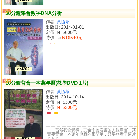
購買
比較
30分鐘學會數字DNA分析
作者:
黃恆堉
出版日: 2014-01-01
定價:
NT$600元
特價:
NT$540元
9
折
gsf202
購買
比較
10分鐘背會一本萬年曆(教學DVD 1片)
作者:
黃恆堉
出版日: 2014-10-14
定價:
NT$300元
特價:
NT$300元
當然我會覺得，完全不會看書的人很厲害，其
實要背會一本萬年曆真的很簡單，只要您看了這片
ＤＶＤ...
gsf003-1