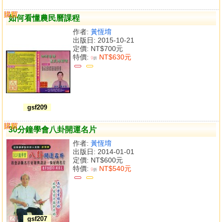
購買
比較
如何看懂農民曆課程
作者:
黃恆堉
出版日: 2015-10-21
定價:
NT$700元
特價:
NT$630元
9
折
gsf209
購買
比較
30分鐘學會八卦開運名片
作者:
黃恆堉
出版日: 2014-01-01
定價:
NT$600元
特價:
NT$540元
9
折
gsf207