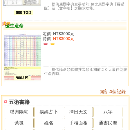
提供康熙字典查尋功能,包含康熙字典【掃瞄
版】及【文字版】之顯示功能。
900-TGD
購買
比較
優生造命
定價:
NT$3000元
特價:
NT$3000元
提供論命類軟體搜尋預產期前２０天最佳剖腹
生產吉時。
900-US
總計
4
個記錄
五術書籍
堪輿陽宅
易經占卜
擇日天文
八字
紫微
姓名
手相面相
通書民曆