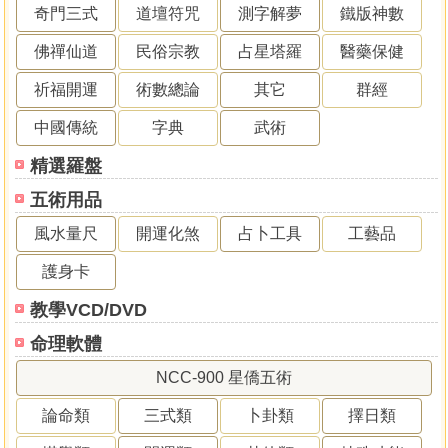
奇門三式
道壇符咒
測字解夢
鐵版神數
佛禪仙道
民俗宗教
占星塔羅
醫藥保健
祈福開運
術數總論
其它
群經
中國傳統
字典
武術
精選羅盤
五術用品
風水量尺
開運化煞
占卜工具
工藝品
護身卡
教學VCD/DVD
命理軟體
NCC-900 星僑五術
論命類
三式類
卜卦類
擇日類