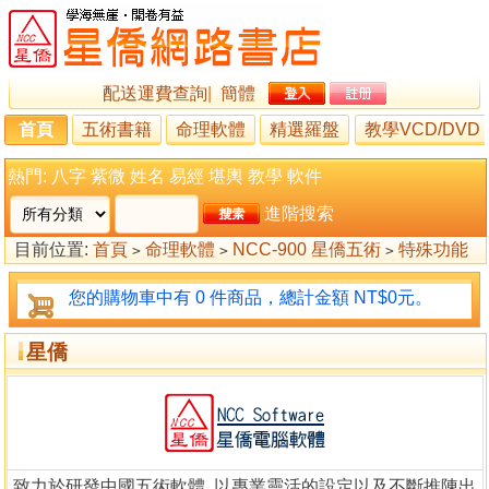
配送運費查詢
|
簡體
首頁
五術書籍
命理軟體
精選羅盤
教學VCD/DVD
熱門:
八字
紫微
姓名
易經
堪輿
教學
軟件
進階搜索
目前位置:
首頁
命理軟體
NCC-900 星僑五術
特殊功能
>
>
>
其他特殊
星僑
>
>
您的購物車中有 0 件商品，總計金額 NT$0元。
星僑
致力於研發中國五術軟體, 以專業靈活的設定以及不斷推陳出