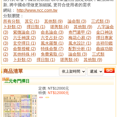
新, 將中國命理做更加細膩, 更符合使用者的需求
網站：
http://www.ncc.com.tw
分類瀏覽：
所有分類
其它 (1)
其他類 (9)
論命類 (3)
三式類 (3)
卜卦類 (2)
擇日類 (1)
堪輿類 (4)
其他類 (9)
八字論命
(3)
紫微論命 (3)
命名論命 (3)
奇門遁甲 (2)
金口神訣
(2)
六壬神課 (2)
六爻占卦 (2)
梅花心易 (2)
擇日專家
(3)
玄空擇日 (1)
風水羅盤 (1)
風水設計 (1)
吉祥印鑑
(2)
命盤授權 (2)
特殊命盤 (7)
配對分析 (1)
曲線功能
(2)
其他特殊 (4)
免費索取 (1)
論命類 (3)
三式類
(3)
卜卦類 (2)
擇日類 (1)
堪輿類 (4)
其他類 (9)
商品清單
購買
比較
三元奇門擇日
定價:
NT$12000元
特價:
NT$12000元