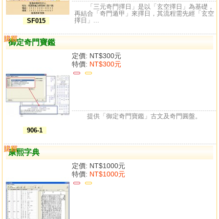
「三元奇門擇日」是以「玄空擇日」為基礎，
再結合「奇門遁甲」來擇日，其流程需先經「玄空
擇日」...
SF015
購買
比較
御定奇門寶鑑
定價:
NT$300元
特價:
NT$300元
提供「御定奇門寶鑑」古文及奇門圓盤。
906-1
購買
比較
康熙字典
定價:
NT$1000元
特價:
NT$1000元