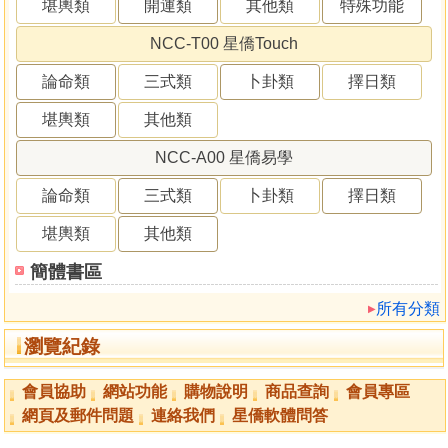
堪輿類
開運類
其他類
特殊功能
NCC-T00 星僑Touch
論命類
三式類
卜卦類
擇日類
堪輿類
其他類
NCC-A00 星僑易學
論命類
三式類
卜卦類
擇日類
堪輿類
其他類
簡體書區
所有分類
瀏覽紀錄
會員協助
網站功能
購物說明
商品查詢
會員專區
網頁及郵件問題
連絡我們
星僑軟體問答