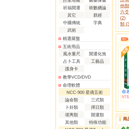
占星塔羅
醫藥保健
他類 
祈福開運
術數總論
六爻
其它
群經
(2)
中國傳統
字典
類 (
武術
精選羅盤
五術用品
風水量尺
開運化煞
占卜工具
工藝品
護身卡
教學VCD/DVD
命理軟體
NCC-900 星僑五術
NT$
論命類
三式類
卜卦類
擇日類
堪輿類
開運類
商
其他類
特殊功能
命