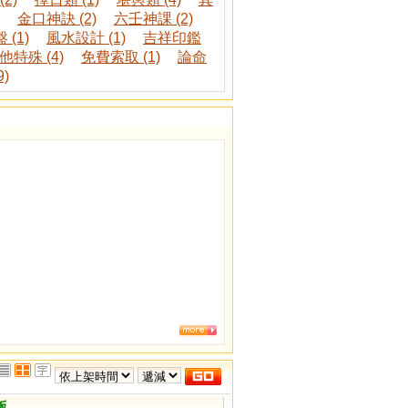
金口神訣 (2)
六壬神課 (2)
(1)
風水設計 (1)
吉祥印鑑
他特殊 (4)
免費索取 (1)
論命
)
版