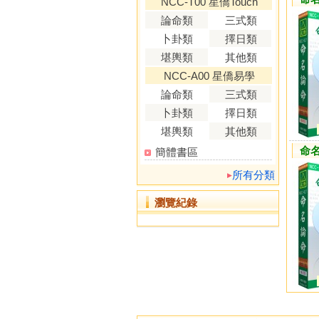
NCC-T00 星僑Touch
論命類
三式類
卜卦類
擇日類
堪輿類
其他類
NCC-A00 星僑易學
論命類
三式類
卜卦類
擇日類
堪輿類
其他類
命
簡體書區
所有分類
瀏覽紀錄