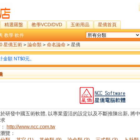
精選羅盤
教學VCD/DVD
五術用品
星僑首頁
輿
教學
軟件
00 星僑五術
>
論命類
>
命名論命
>
星僑
金額 NT$0元。
僑
於研發中國五術軟體, 以專業靈活的設定以及不斷推陳出新, 將
需求
站：
http://www.ncc.com.tw
類瀏覽：
有分類
其它 (1)
其他類 (9)
論命類 (3)
三式類 (3)
卜卦類 (