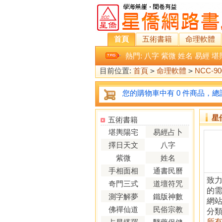
首頁
五術書籍
命理軟體
熱門:
八字
紫微
姓名
易經
堪
目前位置:
首頁
>
命理軟體
>
NCC-9
您的購物車中有 0 件商品，總計
星
五術書籍
堪輿陽宅
易經占卜
擇日天文
八字
紫微
姓名
手相面相
通書民曆
致力
奇門三式
道壇符咒
的
測字解夢
鐵版神數
網
佛禪仙道
民俗宗教
分
所