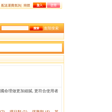
配送運費查詢
|
簡體
進階搜索
中國命理做更加細膩, 更符合使用者
2)
擇日類 (1)
堪輿類 (4)
其