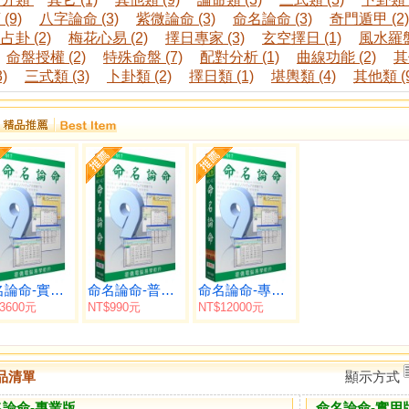
(9)
八字論命 (3)
紫微論命 (3)
命名論命 (3)
奇門遁甲 (2)
占卦 (2)
梅花心易 (2)
擇日專家 (3)
玄空擇日 (1)
風水羅盤 
命盤授權 (2)
特殊命盤 (7)
配對分析 (1)
曲線功能 (2)
其
3)
三式類 (3)
卜卦類 (2)
擇日類 (1)
堪輿類 (4)
其他類 (9
命名論命-實用版
命名論命-普及版
命名論命-專業版
3600元
NT$990元
NT$12000元
品清單
顯示方式
名論命-專業版
命名論命-實用