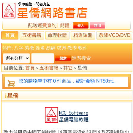
配送運費查詢
|
簡體
首頁
五術書籍
命理軟體
精選羅盤
教學VCD/DVD
熱門:
八字
紫微
姓名
易經
堪輿
教學
軟件
進階搜索
目前位置:
首頁
五術書籍
其它
星僑
>
>
>
您的購物車中有 0 件商品，總計金額 NT$0元。
星僑
致力於研發中國五術軟體, 以專業靈活的設定以及不斷推陳出