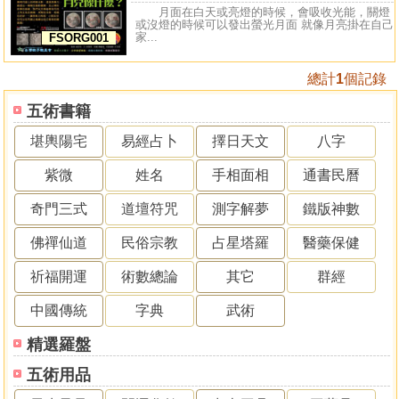
月面在白天或亮燈的時候，會吸收光能，關燈
或沒燈的時候可以發出螢光月面 就像月亮掛在自己
家...
FSORG001
總計
1
個記錄
五術書籍
堪輿陽宅
易經占卜
擇日天文
八字
紫微
姓名
手相面相
通書民曆
奇門三式
道壇符咒
測字解夢
鐵版神數
佛禪仙道
民俗宗教
占星塔羅
醫藥保健
祈福開運
術數總論
其它
群經
中國傳統
字典
武術
精選羅盤
五術用品