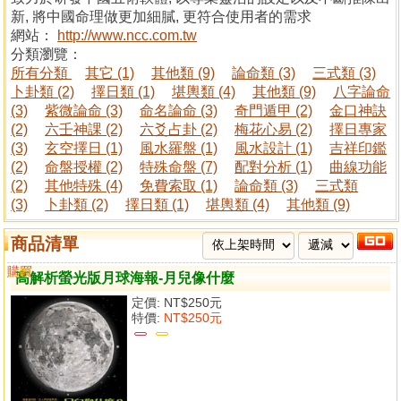
新, 將中國命理做更加細膩, 更符合使用者的需求
網站：
http://www.ncc.com.tw
分類瀏覽：
所有分類
其它 (1)
其他類 (9)
論命類 (3)
三式類 (3)
卜卦類 (2)
擇日類 (1)
堪輿類 (4)
其他類 (9)
八字論命
(3)
紫微論命 (3)
命名論命 (3)
奇門遁甲 (2)
金口神訣
(2)
六壬神課 (2)
六爻占卦 (2)
梅花心易 (2)
擇日專家
(3)
玄空擇日 (1)
風水羅盤 (1)
風水設計 (1)
吉祥印鑑
(2)
命盤授權 (2)
特殊命盤 (7)
配對分析 (1)
曲線功能
(2)
其他特殊 (4)
免費索取 (1)
論命類 (3)
三式類
(3)
卜卦類 (2)
擇日類 (1)
堪輿類 (4)
其他類 (9)
商品清單
購買
比較
高解析螢光版月球海報-月兒像什麼
定價:
NT$250元
特價:
NT$250元