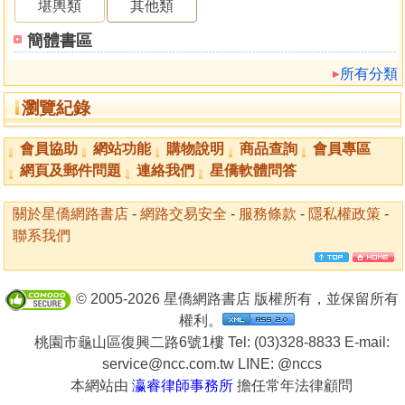
堪輿類
其他類
簡體書區
所有分類
瀏覽紀錄
會員協助
網站功能
購物說明
商品查詢
會員專區
網頁及郵件問題
連絡我們
星僑軟體問答
關於星僑網路書店
-
網路交易安全
-
服務條款
-
隱私權政策
-
聯系我們
© 2005-2026 星僑網路書店 版權所有，並保留所有
權利。
桃園市龜山區復興二路6號1樓 Tel: (03)328-8833 E-mail:
service@ncc.com.tw LINE:
@nccs
本網站由
瀛睿律師事務所
擔任常年法律顧問