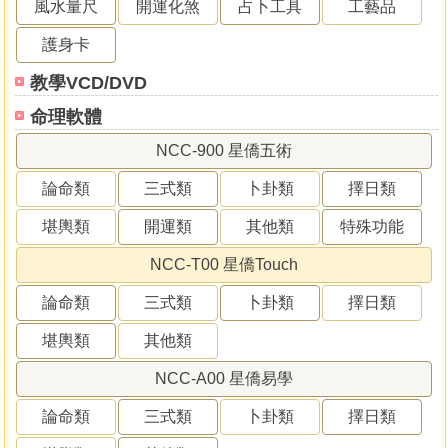
風水量尺
開運化煞
占卜工具
工藝品
護身卡
教學VCD/DVD
命理軟體
NCC-900 星僑五術
論命類
三式類
卜卦類
擇日類
堪輿類
開運類
其他類
特殊功能
NCC-T00 星僑Touch
論命類
三式類
卜卦類
擇日類
堪輿類
其他類
NCC-A00 星僑易學
論命類
三式類
卜卦類
擇日類