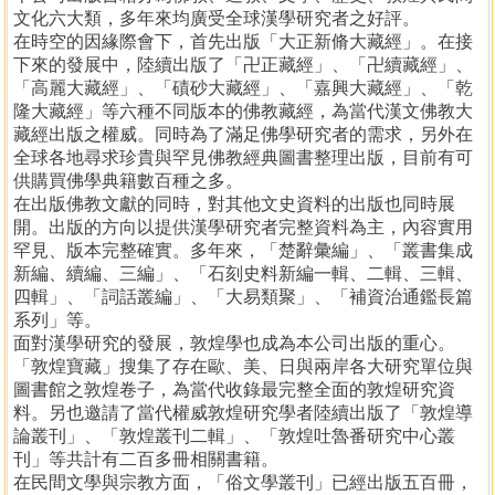
文化六大類，多年來均廣受全球漢學研究者之好評。
在時空的因緣際會下，首先出版「大正新脩大藏經」。在接
下來的發展中，陸續出版了「卍正藏經」、「卍續藏經」、
「高麗大藏經」、「磧砂大藏經」、「嘉興大藏經」、「乾
隆大藏經」等六種不同版本的佛教藏經，為當代漢文佛教大
藏經出版之權威。同時為了滿足佛學研究者的需求，另外在
全球各地尋求珍貴與罕見佛教經典圖書整理出版，目前有可
供購買佛學典籍數百種之多。
在出版佛教文獻的同時，對其他文史資料的出版也同時展
開。出版的方向以提供漢學研究者完整資料為主，內容實用
罕見、版本完整確實。多年來，「楚辭彙編」、「叢書集成
新編、續編、三編」、「石刻史料新編一輯、二輯、三輯、
四輯」、「詞話叢編」、「大易類聚」、「補資治通鑑長篇
系列」等。
面對漢學研究的發展，敦煌學也成為本公司出版的重心。
「敦煌寶藏」搜集了存在歐、美、日與兩岸各大研究單位與
圖書館之敦煌卷子，為當代收錄最完整全面的敦煌研究資
料。另也邀請了當代權威敦煌研究學者陸續出版了「敦煌導
論叢刊」、「敦煌叢刊二輯」、「敦煌吐魯番研究中心叢
刊」等共計有二百多冊相關書籍。
在民間文學與宗教方面，「俗文學叢刊」已經出版五百冊，