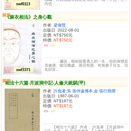
內也，...
swf0113
購買
比較
《麻衣相法》之身心觀
作者:
梁偉賢
出版日: 2022-08-01
定價:
NT$750元
特價:
NT$750元
據說，相術能看透人的一生，你的身體是
否健康、能活幾歲、善惡智愚、有無妻子兒女、功
名財富...
swf3371
購買
比較
相法十六篇‧月波洞中記‧人倫大統賦(平)
作者:
許負著;吳 張仲遠傳本;金 張行簡撰
出版日: 1987-06-01
定價:
NT$187元
特價:
NT$187元
【相法十六篇】 作者： 許負著 【月波洞中