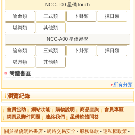
NCC-T00 星僑Touch
論命類
三式類
卜卦類
擇日類
堪輿類
其他類
NCC-A00 星僑易學
論命類
三式類
卜卦類
擇日類
堪輿類
其他類
簡體書區
所有分類
瀏覽紀錄
會員協助
網站功能
購物說明
商品查詢
會員專區
網頁及郵件問題
連絡我們
星僑軟體問答
關於星僑網路書店
-
網路交易安全
-
服務條款
-
隱私權政策
-