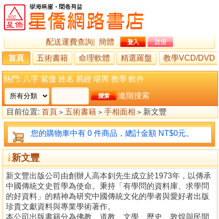
配送運費查詢
|
簡體
首頁
五術書籍
命理軟體
精選羅盤
教學VCD/DVD
熱門:
八字
紫微
姓名
易經
堪輿
教學
軟件
進階搜索
目前位置:
首頁
五術書籍
手相面相
新文豐
>
>
>
您的購物車中有 0 件商品，總計金額 NT$0元。
新文豐
新文豐出版公司由創辦人高本釗先生成立於1973年，以傳承
中國傳統文史哲學為使命。秉持「有學問的資料庫、求學問
的好資料」的精神為研究中國傳統文化的學者與愛好者出版
珍貴文獻資料與專業學術著作。
本公司出版書籍分為佛教、道教、文學、歷史、敦煌與民間