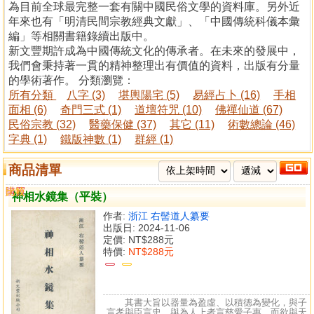
為目前全球最完整一套有關中國民俗文學的資料庫。另外近
年來也有「明清民間宗教經典文獻」、「中國傳統科儀本彙
編」等相關書籍錄續出版中。
新文豐期許成為中國傳統文化的傳承者。在未來的發展中，
我們會秉持著一貫的精神整理出有價值的資料，出版有分量
的學術著作。 分類瀏覽：
所有分類
八字 (3)
堪輿陽宅 (5)
易經占卜 (16)
手相
面相 (6)
奇門三式 (1)
道壇符咒 (10)
佛禪仙道 (67)
民俗宗教 (32)
醫藥保健 (37)
其它 (11)
術數總論 (46)
字典 (1)
鐵版神數 (1)
群經 (1)
商品清單
購買
比較
神相水鏡集（平裝）
作者:
浙江 右髻道人纂要
出版日: 2024-11-06
定價:
NT$288元
特價:
NT$288元
其書大旨以器量為盈虛、以積德為變化，與子
言孝與臣言忠，與為人上者言慈愛子惠，而欲與天