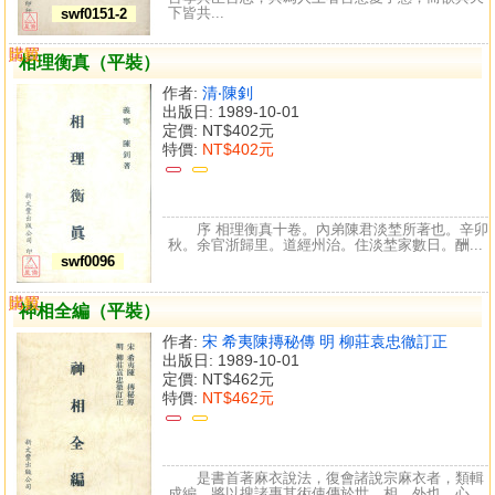
下皆共...
swf0151-2
購買
比較
相理衡真（平裝）
作者:
清‧陳釗
出版日: 1989-10-01
定價:
NT$402元
特價:
NT$402元
序 相理衡真十卷。內弟陳君淡埜所著也。辛卯
秋。余官浙歸里。道經州治。住淡埜家數日。酬...
swf0096
購買
比較
神相全編（平裝）
作者:
宋 希夷陳摶秘傳 明 柳莊袁忠徹訂正
出版日: 1989-10-01
定價:
NT$462元
特價:
NT$462元
是書首著麻衣說法，復會諸說宗麻衣者，類輯
成編，將以搜諸專其術使傳於世。相，外也，心，