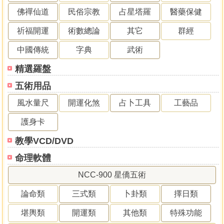
佛禪仙道
民俗宗教
占星塔羅
醫藥保健
祈福開運
術數總論
其它
群經
中國傳統
字典
武術
精選羅盤
五術用品
風水量尺
開運化煞
占卜工具
工藝品
護身卡
教學VCD/DVD
命理軟體
NCC-900 星僑五術
論命類
三式類
卜卦類
擇日類
堪輿類
開運類
其他類
特殊功能