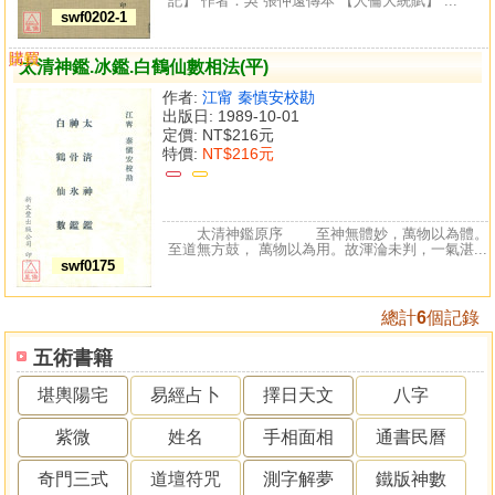
記】 作者：吳 張仲遠傳本 【人倫大統賦】 ...
swf0202-1
購買
比較
太清神鑑.冰鑑.白鶴仙數相法(平)
作者:
江甯 秦慎安校勘
出版日: 1989-10-01
定價:
NT$216元
特價:
NT$216元
太清神鑑原序 至神無體妙，萬物以為體。
至道無方鼓， 萬物以為用。故渾淪未判，一氣湛...
swf0175
總計
6
個記錄
五術書籍
堪輿陽宅
易經占卜
擇日天文
八字
紫微
姓名
手相面相
通書民曆
奇門三式
道壇符咒
測字解夢
鐵版神數