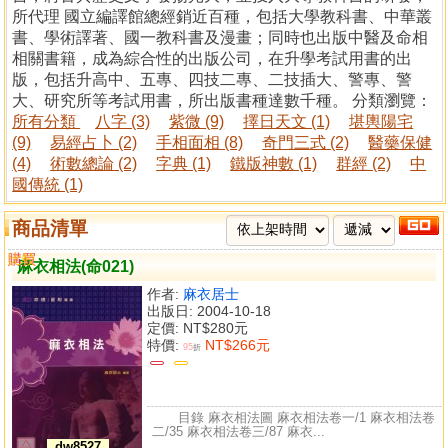
所代理 國立編譯館總經銷近百種，包括大學教科書、中華叢
書、學術譯著、國一教科書及漫畫；同時也出版中醫及命相
相關書籍，成為綜合性的出版公司，在升學考試用書的出
版，包括升高中、五專、四技二專、二技插大、警專、警
大、研究所等考試用書，所出版書種達數千種。 分類瀏覽：
所有分類
八字 (3)
紫微 (9)
擇日天文 (1)
堪輿陽宅
(9)
易經占卜 (2)
手相面相 (8)
奇門三式 (2)
醫藥保健
(4)
術數總論 (2)
字典 (1)
鐵版神數 (1)
群經 (2)
中
國傳統 (1)
商品清單
購買
比較
麻衣相法(命021)
作者:
麻衣居士
出版日: 2004-10-18
定價:
NT$280元
特價:
NT$266元
95
折
目錄 麻衣相法圖 麻衣相法卷一/1 麻衣相法卷
二/35 麻衣相法卷三/87 麻衣...
dw8527