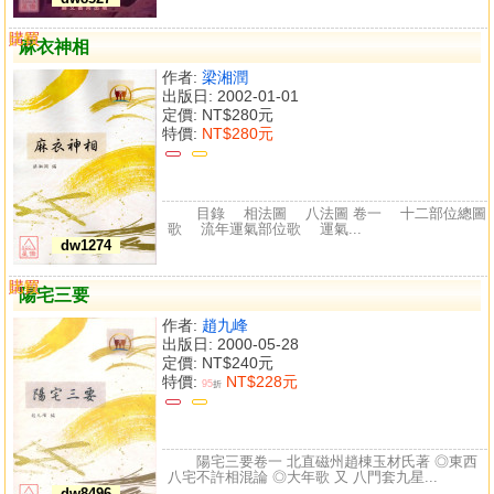
購買
比較
麻衣神相
作者:
梁湘潤
出版日: 2002-01-01
定價:
NT$280元
特價:
NT$280元
目錄 相法圖 八法圖 卷一 十二部位總圖
歌 流年運氣部位歌 運氣...
dw1274
購買
比較
陽宅三要
作者:
趙九峰
出版日: 2000-05-28
定價:
NT$240元
特價:
NT$228元
95
折
陽宅三要卷一 北直磁州趙棟玉材氏著 ◎東西
八宅不許相混論 ◎大年歌 又 八門套九星...
dw8496