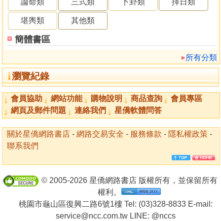
論命類
三式類
卜卦類
擇日類
堪輿類
其他類
簡體書區
所有分類
瀏覽紀錄
會員協助
網站功能
購物說明
商品查詢
會員專區
網頁及郵件問題
連絡我們
星僑軟體問答
關於星僑網路書店
-
網路交易安全
-
服務條款
-
隱私權政策
-
聯系我們
© 2005-2026 星僑網路書店 版權所有，並保留所有
權利。
桃園市龜山區復興二路6號1樓 Tel: (03)328-8833 E-mail:
service@ncc.com.tw LINE:
@nccs