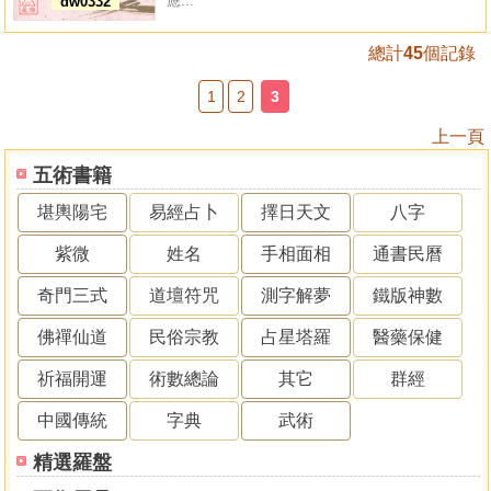
應...
dw0332
總計
45
個記錄
1
2
3
上一頁
五術書籍
堪輿陽宅
易經占卜
擇日天文
八字
紫微
姓名
手相面相
通書民曆
奇門三式
道壇符咒
測字解夢
鐵版神數
佛禪仙道
民俗宗教
占星塔羅
醫藥保健
祈福開運
術數總論
其它
群經
中國傳統
字典
武術
精選羅盤