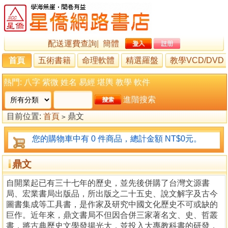
配送運費查詢
|
簡體
首頁
五術書籍
命理軟體
精選羅盤
教學VCD/DVD
熱門:
八字
紫微
姓名
易經
堪輿
教學
軟件
進階搜索
目前位置:
首頁
鼎文
>
您的購物車中有 0 件商品，總計金額 NT$0元。
鼎文
自開業起已有三十七年的歷史，並先後併購了台灣文源書
局、宏業書局出版品，所出版之二十五史、說文解字及古今
圖書集成等工具書，是作家及研究中國文化歷史不可或缺的
巨作。近年來，鼎文書局不但因合併三家著名文、史、哲叢
書，將古典歷史文學發揚光大，並投入大專教科書的研發，