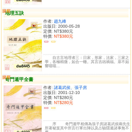
購買
比較
地理五訣
作者:
趙九峰
出版日: 2000-05-28
定價:
NT$380元
特價:
NT$380元
自古言地理者三：日家，形家，法家，三家之
學，各極精微，如合一轍。其言吉凶禍福。扉不如
響噹噹...
dw8445
購買
比較
奇門遁甲全書
作者:
諸葛武侯、張子房
出版日: 2001-12-10
定價:
NT$280元
特價:
NT$280元
序 奇門遁甲相傳為張子房諸葛武侯兩先生
所著秘笈其中所言行軍出陣以及占驗隱遁諸事無不