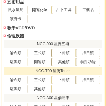
五術用品
風水量尺
開運化煞
占卜工具
工藝品
護身卡
教學VCD/DVD
命理軟體
NCC-900 星僑五術
論命類
三式類
卜卦類
擇日類
堪輿類
開運類
其他類
特殊功能
NCC-T00 星僑Touch
論命類
三式類
卜卦類
擇日類
堪輿類
其他類
NCC-A00 星僑易學