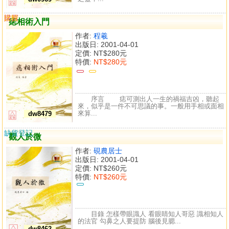
購買
比較
痣相術入門
作者:
程羲
出版日: 2001-04-01
定價:
NT$280元
特價:
NT$280元
序言 痣可測出人一生的禍福吉凶，聽起
來，似乎是一件不可思議的事。一般用手相或面相
來算...
dw8479
缺貨登記
觀人於微
作者:
硯農居士
出版日: 2001-04-01
定價:
NT$260元
特價:
NT$260元
目錄 怎樣帶眼識人 看眼睛知人哥惡 識相知人
的法官 勾鼻之人要提防 腦後見腮...
dw8462