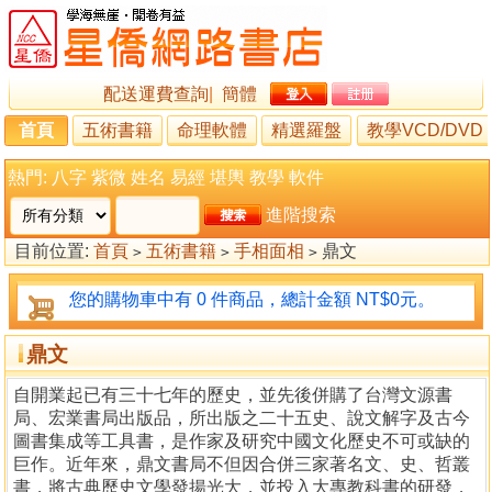
配送運費查詢
|
簡體
首頁
五術書籍
命理軟體
精選羅盤
教學VCD/DVD
熱門:
八字
紫微
姓名
易經
堪輿
教學
軟件
進階搜索
目前位置:
首頁
五術書籍
手相面相
鼎文
>
>
>
您的購物車中有 0 件商品，總計金額 NT$0元。
鼎文
自開業起已有三十七年的歷史，並先後併購了台灣文源書
局、宏業書局出版品，所出版之二十五史、說文解字及古今
圖書集成等工具書，是作家及研究中國文化歷史不可或缺的
巨作。近年來，鼎文書局不但因合併三家著名文、史、哲叢
書，將古典歷史文學發揚光大，並投入大專教科書的研發，