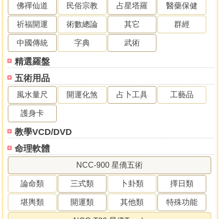
佛禪仙道
民俗宗教
占星塔羅
醫藥保健
祈福開運
術數總論
其它
群經
中國傳統
字典
武術
精選羅盤
五術用品
風水量尺
開運化煞
占卜工具
工藝品
護身卡
教學VCD/DVD
命理軟體
NCC-900 星僑五術
論命類
三式類
卜卦類
擇日類
堪輿類
開運類
其他類
特殊功能