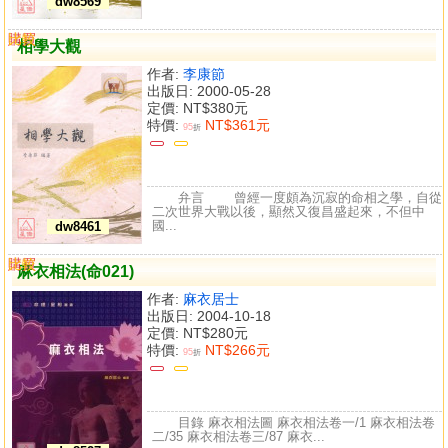
dw8569
購買
比較
相學大觀
作者:
李康節
出版日: 2000-05-28
定價:
NT$380元
特價:
NT$361元
95
折
弁言 曾經一度頗為沉寂的命相之學，自從
二次世界大戰以後，顯然又復昌盛起來，不但中
國...
dw8461
購買
比較
麻衣相法(命021)
作者:
麻衣居士
出版日: 2004-10-18
定價:
NT$280元
特價:
NT$266元
95
折
目錄 麻衣相法圖 麻衣相法卷一/1 麻衣相法卷
二/35 麻衣相法卷三/87 麻衣...