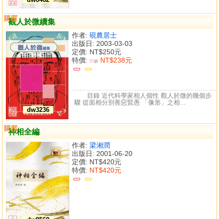
購買
比較
觀人於微續集
作者:
硯農居士
出版日: 2003-03-03
定價:
NT$250元
特價:
NT$238元
95
折
目錄 近代科學家相人個性 觀人於微的幾個步
驟 從面相分別善惡賢愚 「像形」之相...
dw3236
購買
比較
神相全編
作者:
梁湘潤
出版日: 2001-06-20
定價:
NT$420元
特價:
NT$420元