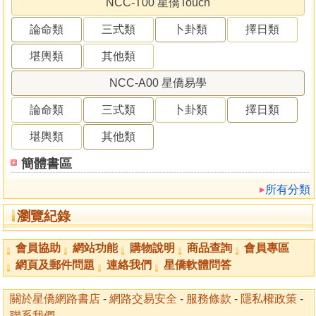
NCC-T00 星僑Touch
論命類
三式類
卜卦類
擇日類
堪輿類
其他類
NCC-A00 星僑易學
論命類
三式類
卜卦類
擇日類
堪輿類
其他類
簡體書區
所有分類
瀏覽紀錄
會員協助
網站功能
購物說明
商品查詢
會員專區
網頁及郵件問題
連絡我們
星僑軟體問答
關於星僑網路書店
-
網路交易安全
-
服務條款
-
隱私權政策
-
聯系我們