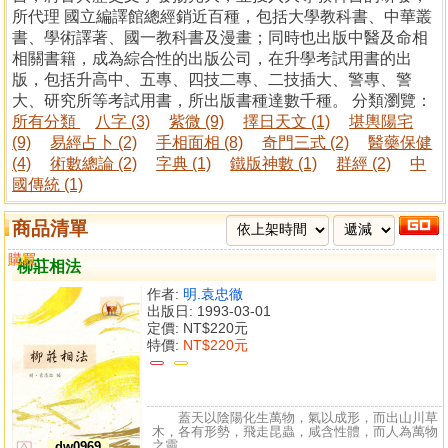
所代理 國立編譯館總經銷近百種，包括大學教科書、中華叢
書、學術譯著、國一教科書及漫畫；同時也出版中醫及命相
相關書籍，成為綜合性的出版公司，在升學考試用書的出
版，包括升高中、五專、四技二專、二技插大、警專、警
大、研究所等考試用書，所出版書種達數千種。 分類瀏覽：
所有分類
八字 (3)
紫微 (9)
擇日天文 (1)
堪輿陽宅
(9)
易經占卜 (2)
手相面相 (8)
奇門三式 (2)
醫藥保健
(4)
術數總論 (2)
字典 (1)
鐵版神數 (1)
群經 (2)
中
國傳統 (1)
商品清單
購買
比較
柳莊相法
作者:
明.袁忠徹
出版日: 1993-03-01
定價:
NT$220元
特價:
NT$220元
蓋天以陰陽化生萬物，氣以成形，而出山川草
木，各有形勢，飛走昆蟲，咸含性體，而人為萬物
之靈，...
dw0969