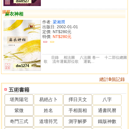
dw8527
購買
比較
麻衣神相
作者:
梁湘潤
出版日: 2002-01-01
定價:
NT$280元
特價:
NT$280元
目錄 相法圖 八法圖 卷一 十二部位總圖
歌 流年運氣部位歌 運氣...
dw1274
總計
8
個記錄
五術書籍
堪輿陽宅
易經占卜
擇日天文
八字
紫微
姓名
手相面相
通書民曆
奇門三式
道壇符咒
測字解夢
鐵版神數