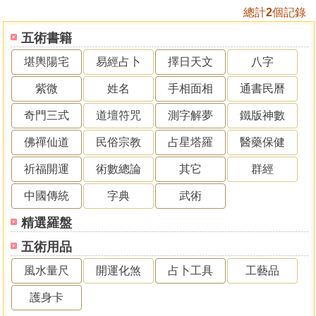
總計
2
個記錄
五術書籍
堪輿陽宅
易經占卜
擇日天文
八字
紫微
姓名
手相面相
通書民曆
奇門三式
道壇符咒
測字解夢
鐵版神數
佛禪仙道
民俗宗教
占星塔羅
醫藥保健
祈福開運
術數總論
其它
群經
中國傳統
字典
武術
精選羅盤
五術用品
風水量尺
開運化煞
占卜工具
工藝品
護身卡