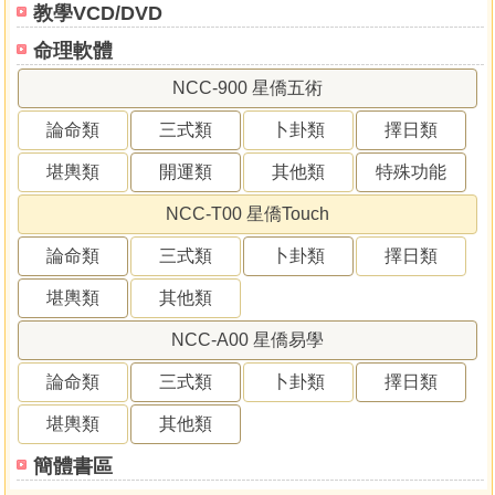
教學VCD/DVD
命理軟體
NCC-900 星僑五術
論命類
三式類
卜卦類
擇日類
堪輿類
開運類
其他類
特殊功能
NCC-T00 星僑Touch
論命類
三式類
卜卦類
擇日類
堪輿類
其他類
NCC-A00 星僑易學
論命類
三式類
卜卦類
擇日類
堪輿類
其他類
簡體書區