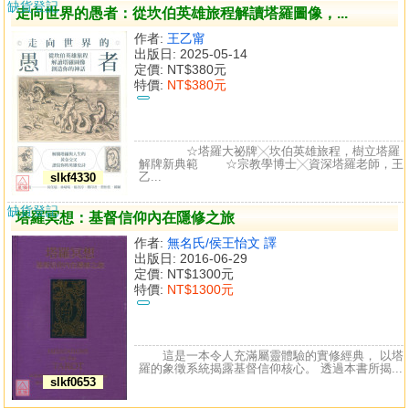
缺貨登記
走向世界的愚者：從坎伯英雄旅程解讀塔羅圖像，...
作者:
王乙甯
出版日: 2025-05-14
定價:
NT$380元
特價:
NT$380元
☆塔羅大祕牌╳坎伯英雄旅程，樹立塔羅
解牌新典範 ☆宗教學博士╳資深塔羅老師，王
乙...
slkf4330
缺貨登記
塔羅冥想：基督信仰內在隱修之旅
作者:
無名氏/侯王怡文 譯
出版日: 2016-06-29
定價:
NT$1300元
特價:
NT$1300元
這是一本令人充滿屬靈體驗的實修經典， 以塔
羅的象徵系統揭露基督信仰核心。 透過本書所揭...
slkf0653