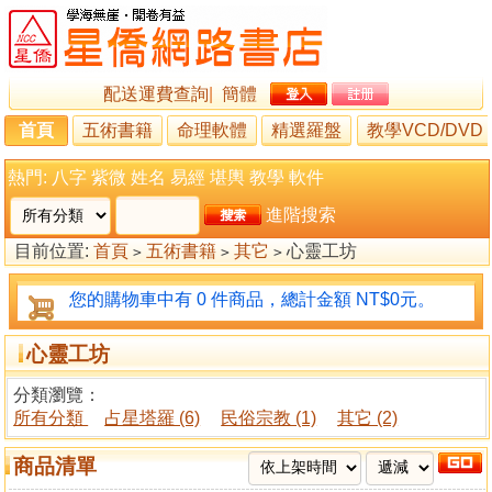
配送運費查詢
|
簡體
首頁
五術書籍
命理軟體
精選羅盤
教學VCD/DVD
熱門:
八字
紫微
姓名
易經
堪輿
教學
軟件
進階搜索
目前位置:
首頁
五術書籍
其它
心靈工坊
>
>
>
您的購物車中有 0 件商品，總計金額 NT$0元。
心靈工坊
分類瀏覽：
所有分類
占星塔羅 (6)
民俗宗教 (1)
其它 (2)
商品清單