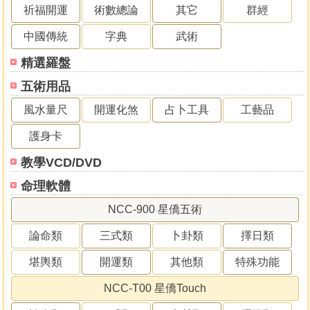
祈福開運
術數總論
其它
群經
中國傳統
字典
武術
精選羅盤
五術用品
風水量尺
開運化煞
占卜工具
工藝品
護身卡
教學VCD/DVD
命理軟體
NCC-900 星僑五術
論命類
三式類
卜卦類
擇日類
堪輿類
開運類
其他類
特殊功能
NCC-T00 星僑Touch