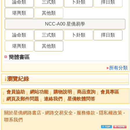
論命類
三式類
卜卦類
擇日類
堪輿類
其他類
NCC-A00 星僑易學
論命類
三式類
卜卦類
擇日類
堪輿類
其他類
簡體書區
所有分類
瀏覽紀錄
會員協助
網站功能
購物說明
商品查詢
會員專區
網頁及郵件問題
連絡我們
星僑軟體問答
關於星僑網路書店
-
網路交易安全
-
服務條款
-
隱私權政策
-
聯系我們