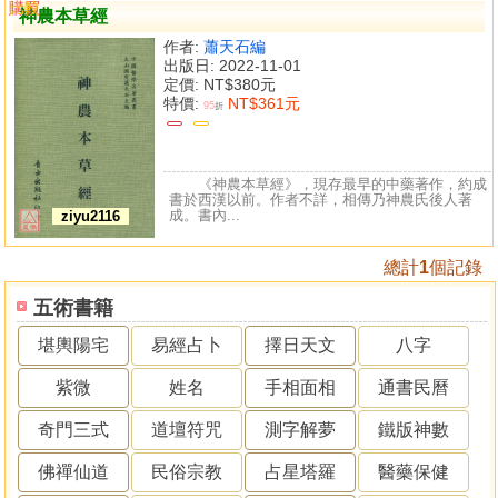
購買
比較
神農本草經
作者:
蕭天石編
出版日: 2022-11-01
定價:
NT$380元
特價:
NT$361元
95
折
《神農本草經》，現存最早的中藥著作，約成
書於西漢以前。作者不詳，相傳乃神農氏後人著
成。書內...
ziyu2116
總計
1
個記錄
五術書籍
堪輿陽宅
易經占卜
擇日天文
八字
紫微
姓名
手相面相
通書民曆
奇門三式
道壇符咒
測字解夢
鐵版神數
佛禪仙道
民俗宗教
占星塔羅
醫藥保健