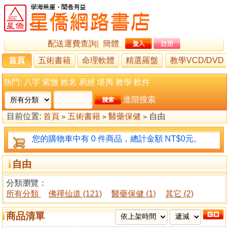
配送運費查詢
|
簡體
首頁
五術書籍
命理軟體
精選羅盤
教學VCD/DVD
熱門:
八字
紫微
姓名
易經
堪輿
教學
軟件
進階搜索
目前位置:
首頁
五術書籍
醫藥保健
自由
>
>
>
您的購物車中有 0 件商品，總計金額 NT$0元。
自由
分類瀏覽：
所有分類
佛禪仙道 (121)
醫藥保健 (1)
其它 (2)
商品清單