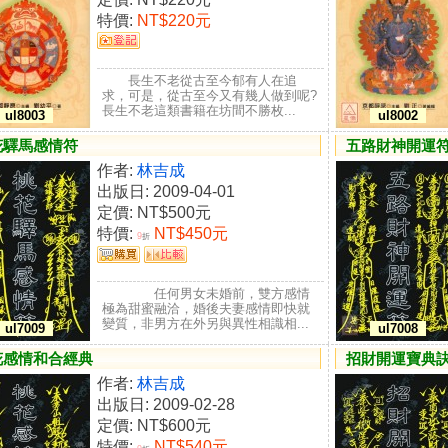
特價:
NT$220元
長生不老從古至今郁有人在追
求，可是，從古至今又有幾人做到呢?
長生不老這類書籍在坊間不勝枚...
ul8003
ul8002
花驛馬感情符
五路財神開運
作者:
林吉成
出版日: 2009-04-01
定價:
NT$500元
特價:
NT$450元
9
折
任何男女未婚前，雙方感情
極為甜蜜融洽，婚後夫妻感情即快就
變質，非男方在外另與異性相識相...
ul7009
ul7008
花感情和合經典
招財開運寶典
作者:
林吉成
出版日: 2009-02-28
定價:
NT$600元
特價:
NT$540元