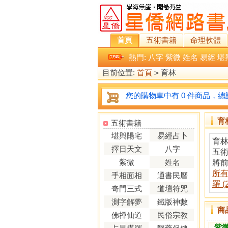
首頁
五術書籍
命理軟體
熱門:
八字
紫微
姓名
易經
堪
目前位置:
首頁
>
育林
您的購物車中有 0 件商品，總計
育
五術書籍
堪輿陽宅
易經占卜
育
擇日天文
八字
五
紫微
姓名
將
所
手相面相
通書民曆
羅 (
奇門三式
道壇符咒
測字解夢
鐵版神數
商
佛禪仙道
民俗宗教
紫