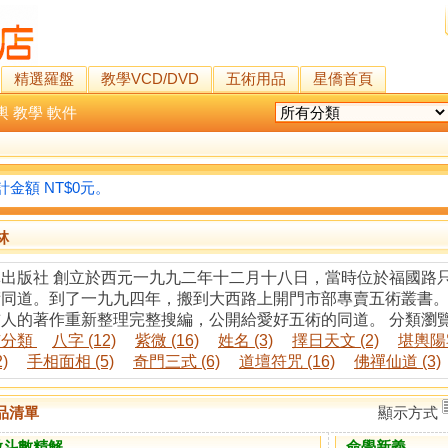
精選羅盤
教學VCD/DVD
五術用品
星僑首頁
輿
教學
軟件
金額 NT$0元。
林
林出版社 創立於西元一九九二年十二月十八日，當時位於福國路
術同道。到了一九九四年，搬到大西路上開門市部專賣五術叢書
前人的著作重新整理完整搜編，公開給愛好五術的同道。 分類瀏
有分類
八字 (12)
紫微 (16)
姓名 (3)
擇日天文 (2)
堪輿陽宅
2)
手相面相 (5)
奇門三式 (6)
道壇符咒 (16)
佛禪仙道 (3)
品清單
顯示方式
微斗數精解
命學新義