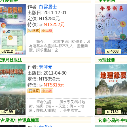
作者:
白雲居士
出版日: 2011-12-01
定價:
NT$280元
特價:
NT$252元
9
折
簡介: 本書不適用初學者，因
為連基本命盤排法都不列入。盡量簡
潔、講求重點；玄...
ul7212
ul4008
宅形局杖眼法
地理錄要
作者:
黃澤元
出版日: 2011-04-30
定價:
NT$350元
特價:
NT$315元
9
折
筆者的話 風水學又稱相地
術、堪與（堪－－天道；輿－－地
道，即觀天測地）， 是中國古...
ul7199
ul7182
會占星流年推運真簡單
玄宗心易占-中