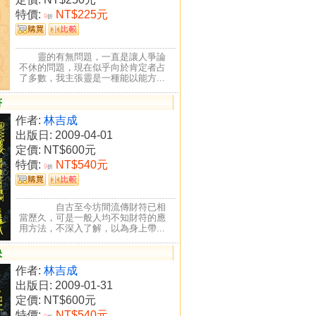
特價:
NT$225元
9
折
靈的有無問題，一直是讓人爭論
不休的問題，現在似乎向於肯定者占
了多數，我主張靈是一種能以能方...
符
作者:
林吉成
出版日: 2009-04-01
定價:
NT$600元
特價:
NT$540元
9
折
自古至今坊間流傳財符已相
當歷久，可是一般人均不知財符的應
用方法，不深入了解，以為身上帶...
訣
作者:
林吉成
出版日: 2009-01-31
定價:
NT$600元
特價:
NT$540元