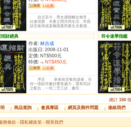
9
折
自古至今，男女感情離合無常，
社會現實，夫妻之間共同生活，常因
語言衝突或某種因素而產生夫妻感...
ul7007
ul7006
運招財經典
符令速學指鑑
作者:
林吉成
出版日: 2008-11-01
定價:
NT$500元
特價:
NT$450元
9
折
序言 筆者前言敬告讀者，任
何一張財符畫好要有威力，需有符訣
之配合，一符二咒三訣，畫符...
ul7005
ul7004
總計
150
個
說明
商品查詢
會員專區
網頁及郵件問題
連絡我們
服務條款
-
隱私權政策
-
聯系我們