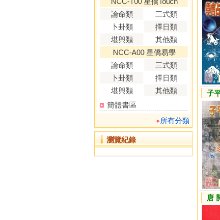
NCC-T00 星僑Touch
論命類
三式類
卜卦類
擇日類
堪輿類
其他類
NCC-A00 星僑易學
論命類
三式類
卜卦類
擇日類
堪輿類
其他類
子
簡體書區
所有分類
瀏覽紀錄
唐 