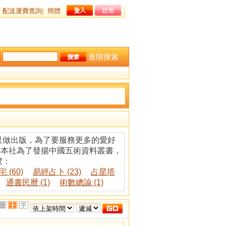
配送運費查詢
|
簡體
進階搜索
只做出版，為了要服務更多的愛好
。本社為了發揚中國五術資料叢書，
覽：
 (60)
易經占卜 (23)
占星塔
通書民曆 (1)
術數總論 (1)