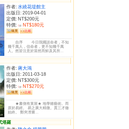
作者:
水繞花堤館主
出版日: 2019-04-01
定價:
NT$200元
特價:
NT$180元
9
折
自序 今日我國談命者，不知
幾千萬人，信命者，更不知幾千萬
人。然皆注意於當然而鮮及其所...
作者:
蔣大鴻
出版日: 2011-03-18
定價:
NT$300元
特價:
NT$270元
9
折
★書側有黃斑★ 地學雖藝術。而
原於易經。 易之廣大精微。貫三才徹
始終。 鄭夾漈嘗...
式塔羅