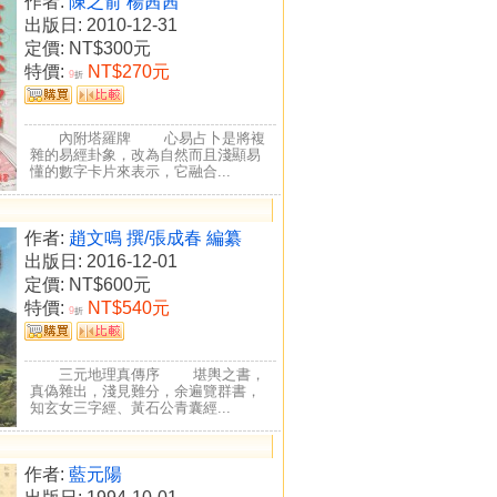
作者:
陳之俞 楊茜茜
出版日: 2010-12-31
定價:
NT$300元
特價:
NT$270元
9
折
內附塔羅牌 心易占卜是將複
雜的易經卦象，改為自然而且淺顯易
懂的數字卡片來表示，它融合...
作者:
趙文鳴 撰/張成春 編纂
出版日: 2016-12-01
定價:
NT$600元
特價:
NT$540元
9
折
三元地理真傳序 堪輿之書，
真偽雜出，淺見難分，余遍覽群書，
知玄女三字經、黃石公青囊經...
作者:
藍元陽