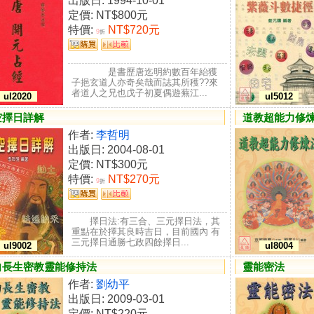
出版日: 1994-10-01
定價:
NT$800元
特價:
NT$720元
9
折
是書歷唐迄明約數百年紿獲
子挹玄道人亦奇矣哉而誌其所穫??來
者道人之兄也戊子初夏偶遊蕪江...
ul2020
ul5012
空擇日詳解
道教超能力修
作者:
李哲明
出版日: 2004-08-01
定價:
NT$300元
特價:
NT$270元
9
折
擇日法:有三合、三元擇日法，其
重點在於擇其良時吉日，目前國內 有
三元擇日通勝七政四餘擇日...
ul9002
ul8004
向長生密教靈能修持法
靈能密法
作者:
劉幼平
出版日: 2009-03-01
定價:
NT$220元