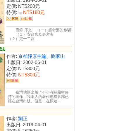
出版日: 1994-10-01
定價:
NT$200元
特價:
NT$180元
9
折
目錄 序文 （一）起命盤的步驟
（１）安命宮及身宮表
（２）定十二宮...
煉法
作者:
京都靜原主編、劉家山
出版日: 2002-06-01
定價:
NT$300元
特價:
NT$300元
臺灣地區出版了不少有關藏密修
持的著作，我本人的著作也有多部已
經在台灣出版。但是，在原始...
作者:
劉正
出版日: 2019-04-01
定價:
NT$250元