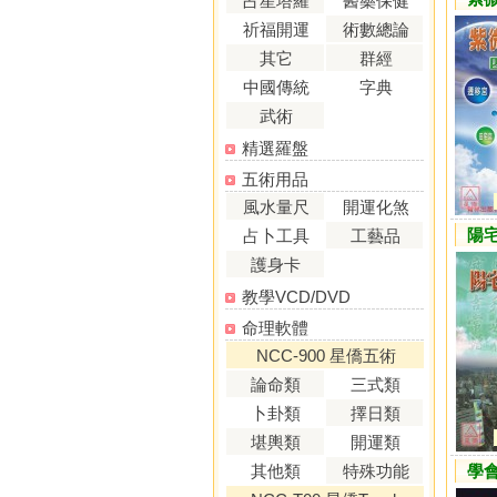
占星塔羅
醫藥保健
祈福開運
術數總論
其它
群經
中國傳統
字典
武術
精選羅盤
五術用品
風水量尺
開運化煞
陽
占卜工具
工藝品
護身卡
教學VCD/DVD
命理軟體
NCC-900 星僑五術
論命類
三式類
卜卦類
擇日類
堪輿類
開運類
其他類
特殊功能
學