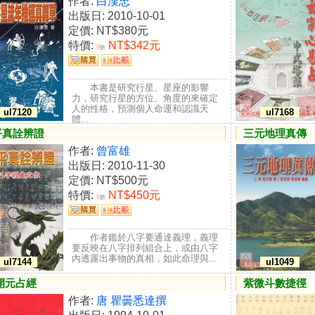
作者:
白漢忠
出版日: 2010-10-01
定價:
NT$380元
特價:
NT$342元
9
折
本書是研究行星、星座的影響
力，研究行星的方位、角度的來確定
人的性格，預測個人命運和認識天
ul7120
ul7168
體...
平真詮辨證
三元地理真傳
作者:
曾富雄
出版日: 2010-11-30
定價:
NT$500元
特價:
NT$450元
9
折
作者鑑於八字要通達義理，義理
要反映在八字排列組合上，或由八字
內透露出事物的真相，如此命理與...
ul7144
ul1049
開元占經
紫微斗數捷徑
作者:
唐 瞿曇悉達撰