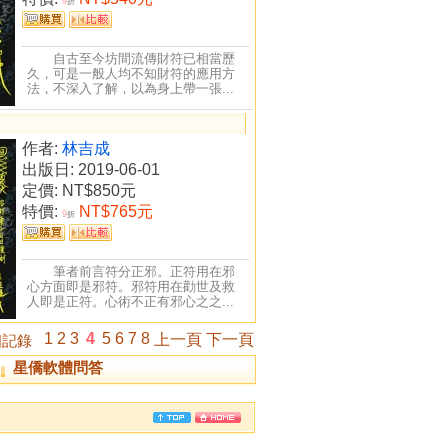
9
折
自古至今坊間流傳財符已相當歷
久，可是一般人均不知財符的應用方
法，不深入了解，以為身上帶一張...
作者:
林吉成
出版日: 2019-06-01
定價:
NT$850元
特價:
NT$765元
9
折
筆者前言符分正邪。正符用在邪
心方面即是邪符。邪符用在勸世及救
人即是正符。心術不正有邪心之之...
1
2
3
4
5
6
7
8
上一頁
下一頁
記錄
星僑軟體問答