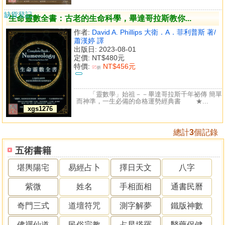
缺貨登記
生命靈數全書：古老的生命科學，畢達哥拉斯教你...
作者:
David A. Phillips 大衛．A．菲利普斯 著/
蕭漢婷 譯
出版日: 2023-08-01
定價:
NT$480元
特價:
NT$456元
95
折
「靈數學」始祖－－畢達哥拉斯千年祕傳 簡單
而神準，一生必備的命格運勢經典書 ★...
xgs1276
總計
3
個記錄
五術書籍
堪輿陽宅
易經占卜
擇日天文
八字
紫微
姓名
手相面相
通書民曆
奇門三式
道壇符咒
測字解夢
鐵版神數
佛禪仙道
民俗宗教
占星塔羅
醫藥保健