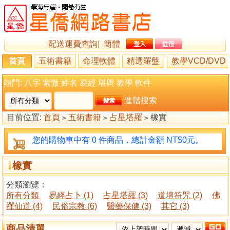
配送運費查詢
|
簡體
首頁
五術書籍
命理軟體
精選羅盤
教學VCD/DVD
熱門:
八字
紫微
姓名
易經
堪輿
教學
軟件
進階搜索
目前位置:
首頁
五術書籍
占星塔羅
橡實
>
>
>
您的購物車中有 0 件商品，總計金額 NT$0元。
橡實
分類瀏覽：
所有分類
易經占卜 (1)
占星塔羅 (3)
道壇符咒 (2)
佛
禪仙道 (4)
民俗宗教 (6)
醫藥保健 (3)
其它 (3)
商品清單