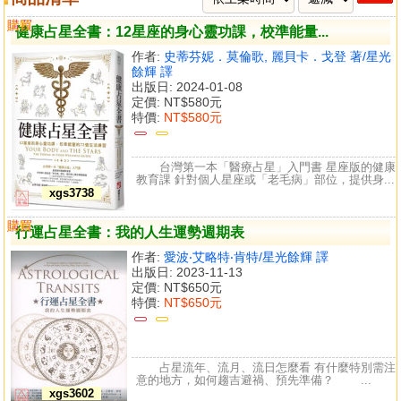
購買
比較
健康占星全書：12星座的身心靈功課，校準能量...
作者:
史蒂芬妮．莫倫歌, 麗貝卡．戈登 著/星光
餘輝 譯
出版日: 2024-01-08
定價:
NT$580元
特價:
NT$580元
台灣第一本「醫療占星」入門書 星座版的健康
教育課 針對個人星座或「老毛病」部位，提供身...
xgs3738
購買
比較
行運占星全書：我的人生運勢週期表
作者:
愛波‧艾略特‧肯特/星光餘輝 譯
出版日: 2023-11-13
定價:
NT$650元
特價:
NT$650元
占星流年、流月、流日怎麼看 有什麼特別需注
意的地方，如何趨吉避禍、預先準備？ ...
xgs3602