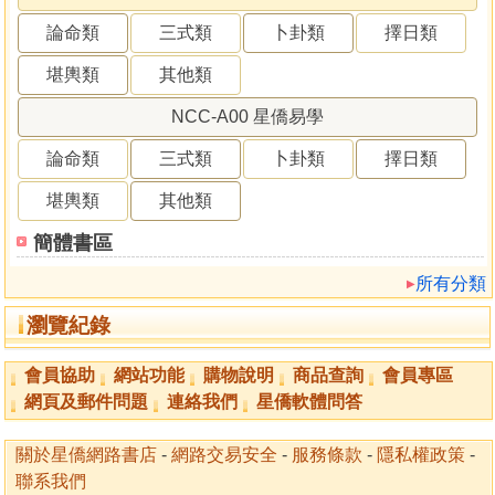
論命類
三式類
卜卦類
擇日類
堪輿類
其他類
NCC-A00 星僑易學
論命類
三式類
卜卦類
擇日類
堪輿類
其他類
簡體書區
所有分類
瀏覽紀錄
會員協助
網站功能
購物說明
商品查詢
會員專區
網頁及郵件問題
連絡我們
星僑軟體問答
關於星僑網路書店
-
網路交易安全
-
服務條款
-
隱私權政策
-
聯系我們