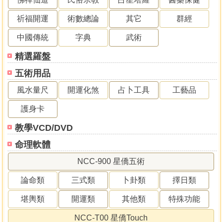
祈福開運
術數總論
其它
群經
中國傳統
字典
武術
精選羅盤
五術用品
風水量尺
開運化煞
占卜工具
工藝品
護身卡
教學VCD/DVD
命理軟體
NCC-900 星僑五術
論命類
三式類
卜卦類
擇日類
堪輿類
開運類
其他類
特殊功能
NCC-T00 星僑Touch