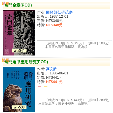
購買
比較
奇門金章(POD)
作者:
圖解.評註/高安齡
出版日: 1987-12-01
定價:
NT$348元
特價:
NT$348元
〔武陵POD價_NT$ 348元〕（原NT$ 300元）
本書原名遁甲元機賦，實為求...
wla544
購買
比較
奇門遁甲應用研究(POD)
作者:
高安齡
出版日: 1995-06-01
定價:
NT$441元
特價:
NT$441元
〔武陵POD價_NT$ 441元〕（原NT$ 380元）
本書源流考：據史冊整理，系統完...
wla538