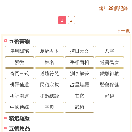
總計
38
個記錄
1
2
下一頁
五術書籍
堪輿陽宅
易經占卜
擇日天文
八字
紫微
姓名
手相面相
通書民曆
奇門三式
道壇符咒
測字解夢
鐵版神數
佛禪仙道
民俗宗教
占星塔羅
醫藥保健
祈福開運
術數總論
其它
群經
中國傳統
字典
武術
精選羅盤
五術用品