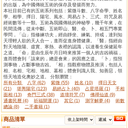
的出版，為中國傳統五術的保存及發揚而努力。
本社目前已有的五術系列包括：紫微斗數、八字命學、姓名
學、相學、擇日、陽宅、風水、周易占卜、三式、符咒及易
經術數等十一類。五術為我國傳統的神秘學，幾千年來，在
民間流傳，從未中斷。五術即山、醫、命、卜、相五門專業
學問，「山」指修練功夫，經由靜坐、練氣、持戒，達到知
天理輕人欲的天人合一，進而促進身體健康。「醫」指經由
對天地陰陽、虛實、寒熱、表裡的認識，以達養生保健延年
之道。「命」是由生辰年月日時來推算一個人的吉凶禍福，
進而體會到「該來的，總是會來」的因應之道。「卜」指預
測事物，占斷事物吉凶。「相」指觀察物體及推演，包括人
相、名相、宅相、地相、墓相，體會到識人我、知善惡，領
悟天地造化奧妙之道。 分類瀏覽：
所有分類
八字 (62)
紫微 (55)
姓名 (10)
擇日天文
(21)
堪輿陽宅 (123)
易經占卜 (40)
占星塔羅 (1)
手相
面相 (13)
奇門三式 (38)
道壇符咒 (7)
佛禪仙道 (9)
通書民曆 (4)
祈福開運 (1)
其它 (1)
測字解夢 (4)
術數
總論 (8)
二手書籍 (1)
商品清單
購買
比較