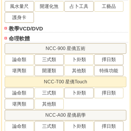
風水量尺
開運化煞
占卜工具
工藝品
護身卡
教學VCD/DVD
命理軟體
NCC-900 星僑五術
論命類
三式類
卜卦類
擇日類
堪輿類
開運類
其他類
特殊功能
NCC-T00 星僑Touch
論命類
三式類
卜卦類
擇日類
堪輿類
其他類
NCC-A00 星僑易學
論命類
三式類
卜卦類
擇日類