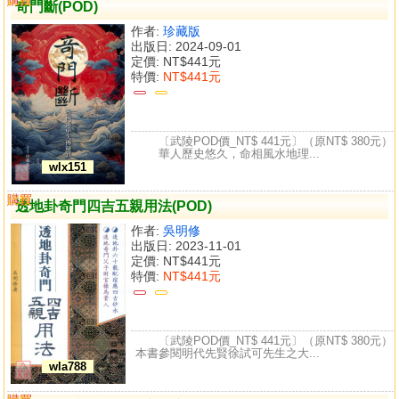
奇門斷(POD)
作者:
珍藏版
出版日: 2024-09-01
定價:
NT$441元
特價:
NT$441元
〔武陵POD價_NT$ 441元〕（原NT$ 380元）
華人歷史悠久，命相風水地理...
wlx151
購買
比較
透地卦奇門四吉五親用法(POD)
作者:
吳明修
出版日: 2023-11-01
定價:
NT$441元
特價:
NT$441元
〔武陵POD價_NT$ 441元〕（原NT$ 380元）
本書參閱明代先賢徐試可先生之大...
wla788