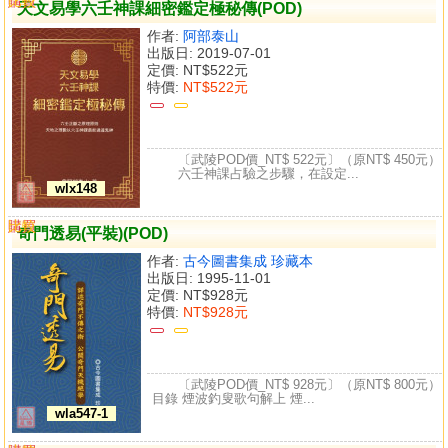
購買
比較
天文易學六壬神課細密鑑定極秘傳(POD)
作者:
阿部泰山
出版日: 2019-07-01
定價:
NT$522元
特價:
NT$522元
〔武陵POD價_NT$ 522元〕（原NT$ 450元）
六壬神課占驗之步驟，在設定...
wlx148
購買
比較
奇門透易(平裝)(POD)
作者:
古今圖書集成 珍藏本
出版日: 1995-11-01
定價:
NT$928元
特價:
NT$928元
〔武陵POD價_NT$ 928元〕（原NT$ 800元）
目錄 煙波釣叟歌句解上 煙...
wla547-1