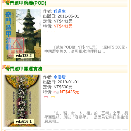
購買
比較
奇門遁甲演義(POD)
作者:
程道生
出版日: 2011-05-01
定價:
NT$441元
特價:
NT$441元
〔武陵POD價_NT$ 441元〕（原NT$ 380元）
中國歷史悠久，命相風水地理擇日...
wla138-2
購買
比較
奇門遁甲開運實務
作者:
余勝唐
出版日: 2019-01-01
定價:
NT$500元
特價:
NT$425元
85
折
「山、醫、命、卜、相」的「五術」之學，易
學而難精。所以「容易學」，是因為它與日常生活
息息相...
wla656-1