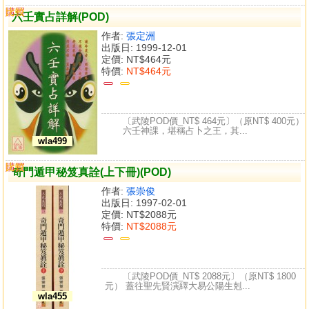
購買
比較
六壬實占詳解(POD)
作者:
張定洲
出版日: 1999-12-01
定價:
NT$464元
特價:
NT$464元
〔武陵POD價_NT$ 464元〕（原NT$ 400元）
六壬神課，堪稱占卜之王，其...
wla499
購買
比較
奇門遁甲秘笈真詮(上下冊)(POD)
作者:
張崇俊
出版日: 1997-02-01
定價:
NT$2088元
特價:
NT$2088元
〔武陵POD價_NT$ 2088元〕（原NT$ 1800
元） 蓋往聖先賢演繹大易公陽生剋...
wla455