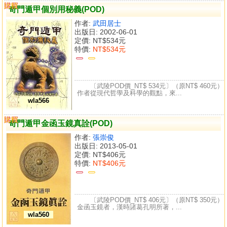
購買
比較
奇門遁甲個別用秘義(POD)
作者:
武田居士
出版日: 2002-06-01
定價:
NT$534元
特價:
NT$534元
〔武陵POD價_NT$ 534元〕（原NT$ 460元）
作者從現代哲學及科學的觀點，來...
wla566
購買
比較
奇門遁甲金函玉鏡真詮(POD)
作者:
張崇俊
出版日: 2013-05-01
定價:
NT$406元
特價:
NT$406元
〔武陵POD價_NT$ 406元〕（原NT$ 350元）
金函玉鏡者，漢時諸葛孔明所著，...
wla560