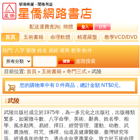
配送運費查詢
|
簡體
首頁
五術書籍
命理軟體
精選羅盤
教學VCD/DVD
熱門:
八字
紫微
姓名
易經
堪輿
教學
軟件
進階搜索
目前位置:
首頁
五術書籍
奇門三式
武陵
>
>
>
您的購物車中有 0 件商品，總計金額 NT$0元。
武陵
武陵出版社成立於1975年，為一多元化之出版社，出版種類
繁多，如紫微斗數、八字命學、美術、辭典、姓名學、相
學、風水勘輿、易經、擇日、經營管理、運動、幼教、武
術、農漁牧、符咒、佛禪、仙道及健康醫藥、臺灣研究等
等。經過多年的努力，逐步走向更專業化，致力於五術命理