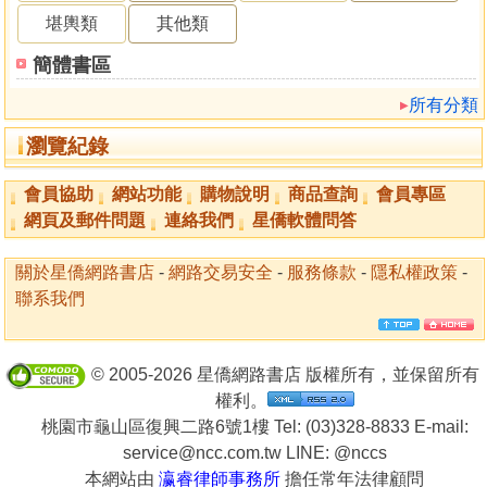
堪輿類
其他類
簡體書區
所有分類
瀏覽紀錄
會員協助
網站功能
購物說明
商品查詢
會員專區
網頁及郵件問題
連絡我們
星僑軟體問答
關於星僑網路書店
-
網路交易安全
-
服務條款
-
隱私權政策
-
聯系我們
© 2005-2026 星僑網路書店 版權所有，並保留所有
權利。
桃園市龜山區復興二路6號1樓 Tel: (03)328-8833 E-mail:
service@ncc.com.tw LINE:
@nccs
本網站由
瀛睿律師事務所
擔任常年法律顧問