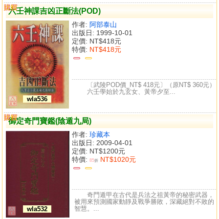
購買
比較
六壬神課吉凶正斷法(POD)
作者:
阿部泰山
出版日: 1999-10-01
定價:
NT$418元
特價:
NT$418元
〔武陵POD價_NT$ 418元〕（原NT$ 360元）
六壬學始於九玄女、黃帝夕至...
wla536
購買
比較
御定奇門寶鑑(陰遁九局)
作者:
珍藏本
出版日: 2009-04-01
定價:
NT$1200元
特價:
NT$1020元
85
折
奇門遁甲在古代是兵法之祖黃帝的秘密武器，
被用來預測國家動靜及戰爭勝敗，深藏絕對不敗的
智慧。...
wla532