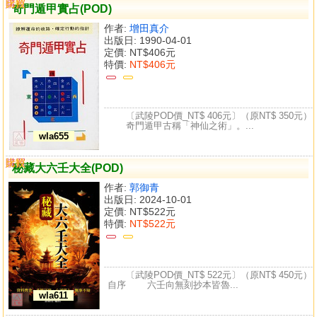
購買
比較
奇門遁甲實占(POD)
作者:
增田真介
出版日: 1990-04-01
定價:
NT$406元
特價:
NT$406元
〔武陵POD價_NT$ 406元〕（原NT$ 350元）
奇門遁甲古稱「神仙之術」。...
wla655
購買
比較
秘藏大六壬大全(POD)
作者:
郭御青
出版日: 2024-10-01
定價:
NT$522元
特價:
NT$522元
〔武陵POD價_NT$ 522元〕（原NT$ 450元）
自序 六壬向無刻抄本皆魯...
wla611