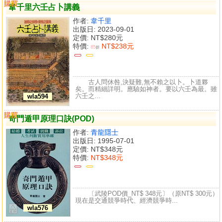
購買
比較
韋千里六壬占卜講義
作者:
韋千里
出版日: 2023-09-01
定價:
NT$280元
特價:
NT$238元
85
折
古人問休咎,決疑難,無不賴之以卜。卜道夥
矣。而精細詳明。應驗如神者。要以六壬為最。雖
六壬之...
wla594
購買
比較
奇門遁甲原理口訣(POD)
作者:
青龍隱士
出版日: 1995-07-01
定價:
NT$348元
特價:
NT$348元
〔武陵POD價_NT$ 348元〕（原NT$ 300元）
現在是交通競爭時代、經濟競爭時...
wla576