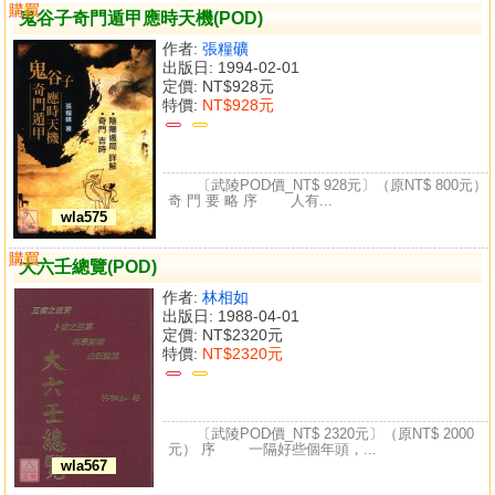
購買
比較
鬼谷子奇門遁甲應時天機(POD)
作者:
張糧礦
出版日: 1994-02-01
定價:
NT$928元
特價:
NT$928元
〔武陵POD價_NT$ 928元〕（原NT$ 800元）
奇 門 要 略 序 人有...
wla575
購買
比較
大六壬總覽(POD)
作者:
林相如
出版日: 1988-04-01
定價:
NT$2320元
特價:
NT$2320元
〔武陵POD價_NT$ 2320元〕（原NT$ 2000
元） 序 一隔好些個年頭，...
wla567