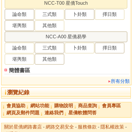
NCC-T00 星僑Touch
論命類
三式類
卜卦類
擇日類
堪輿類
其他類
NCC-A00 星僑易學
論命類
三式類
卜卦類
擇日類
堪輿類
其他類
簡體書區
所有分類
瀏覽紀錄
會員協助
網站功能
購物說明
商品查詢
會員專區
網頁及郵件問題
連絡我們
星僑軟體問答
關於星僑網路書店
-
網路交易安全
-
服務條款
-
隱私權政策
-