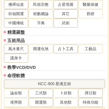
佛禪仙道
民俗宗教
占星塔羅
醫藥保健
祈福開運
術數總論
其它
群經
中國傳統
字典
武術
精選羅盤
五術用品
風水量尺
開運化煞
占卜工具
工藝品
護身卡
教學VCD/DVD
命理軟體
NCC-900 星僑五術
論命類
三式類
卜卦類
擇日類
堪輿類
開運類
其他類
特殊功能