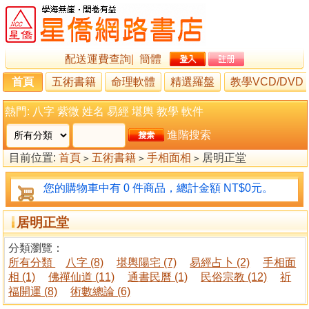
配送運費查詢
|
簡體
首頁
五術書籍
命理軟體
精選羅盤
教學VCD/DVD
熱門:
八字
紫微
姓名
易經
堪輿
教學
軟件
進階搜索
目前位置:
首頁
五術書籍
手相面相
居明正堂
>
>
>
您的購物車中有 0 件商品，總計金額 NT$0元。
居明正堂
分類瀏覽：
所有分類
八字 (8)
堪輿陽宅 (7)
易經占卜 (2)
手相面
相 (1)
佛禪仙道 (11)
通書民曆 (1)
民俗宗教 (12)
祈
福開運 (8)
術數總論 (6)