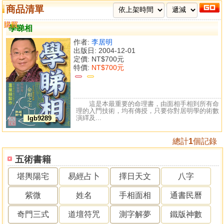
商品清單
購買
比較
學睇相
作者:
李居明
出版日: 2004-12-01
定價:
NT$700元
特價:
NT$700元
這是本最重要的命理書，由面相手相到所有命
理的入門技術，均有傳授，只要你對居明學的術數
演繹及...
lgb9289
總計
1
個記錄
五術書籍
堪輿陽宅
易經占卜
擇日天文
八字
紫微
姓名
手相面相
通書民曆
奇門三式
道壇符咒
測字解夢
鐵版神數