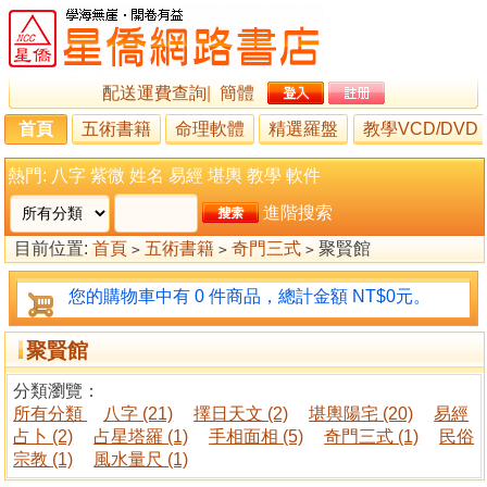
配送運費查詢
|
簡體
首頁
五術書籍
命理軟體
精選羅盤
教學VCD/DVD
熱門:
八字
紫微
姓名
易經
堪輿
教學
軟件
進階搜索
目前位置:
首頁
五術書籍
奇門三式
聚賢館
>
>
>
您的購物車中有 0 件商品，總計金額 NT$0元。
聚賢館
分類瀏覽：
所有分類
八字 (21)
擇日天文 (2)
堪輿陽宅 (20)
易經
占卜 (2)
占星塔羅 (1)
手相面相 (5)
奇門三式 (1)
民俗
宗教 (1)
風水量尺 (1)