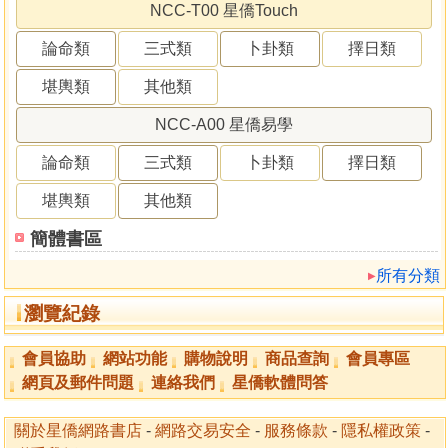
NCC-T00 星僑Touch
論命類
三式類
卜卦類
擇日類
堪輿類
其他類
NCC-A00 星僑易學
論命類
三式類
卜卦類
擇日類
堪輿類
其他類
簡體書區
所有分類
瀏覽紀錄
會員協助
網站功能
購物說明
商品查詢
會員專區
網頁及郵件問題
連絡我們
星僑軟體問答
關於星僑網路書店
-
網路交易安全
-
服務條款
-
隱私權政策
-