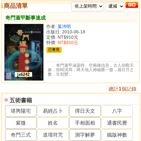
商品清單
奇門遁甲斷事速成
作者:
葉沛明
出版日: 2010-06-18
定價:
NT$910元
特價:
NT$910元
已售完
奇門遁甲涵蓋時、空兩種信息，古人仰觀天
象，按時演局，將天地人神融匯一盤，藉日月之
數，生剋變...
jx6242
總計
1
個記錄
五術書籍
堪輿陽宅
易經占卜
擇日天文
八字
紫微
姓名
手相面相
通書民曆
奇門三式
道壇符咒
測字解夢
鐵版神數