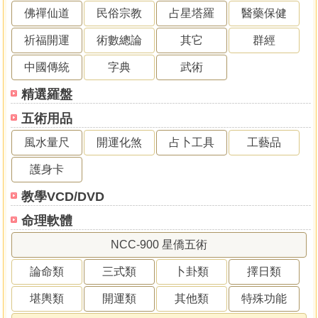
佛禪仙道
民俗宗教
占星塔羅
醫藥保健
祈福開運
術數總論
其它
群經
中國傳統
字典
武術
精選羅盤
五術用品
風水量尺
開運化煞
占卜工具
工藝品
護身卡
教學VCD/DVD
命理軟體
NCC-900 星僑五術
論命類
三式類
卜卦類
擇日類
堪輿類
開運類
其他類
特殊功能