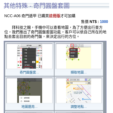
其他特殊 - 奇門圓盤套圖
NCC-A06 奇門遁甲 已購買
註冊版
才可加購
售價
NT$ :
1000
拜科技之賜，手機中可以查看地圖，為了方便出行查方
位，我們推出了奇門圓盤套圖功能，客戶可以依自己所在的地
點去套出目前的奇門盤，來決定出行的方位。
奇門圓盤套...
擷取地圖...
地圖選用...
調整地點...