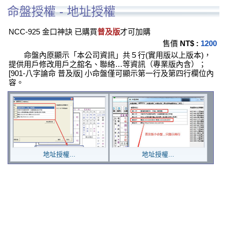
命盤授權 - 地址授權
NCC-925 金口神訣 已購買
普及版
才可加購
售價
NT$ :
1200
命盤內原顯示「本公司資訊」共５行(實用版以上版本)，
提供用戶修改用戶之舘名、聯絡…等資訊（專業版內含）；
[901-八字論命 普及版] 小命盤僅可顯示第一行及第四行欄位內
容。
地址授權...
地址授權...