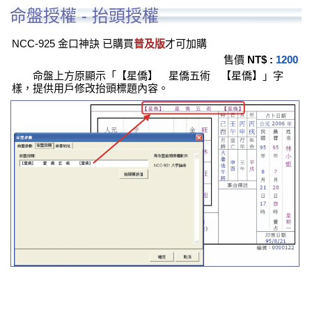
命盤授權 - 抬頭授權
NCC-925 金口神訣 已購買
普及版
才可加購
售價
NT$ :
1200
命盤上方原顯示「【星僑】 星僑五術 【星僑】」字
樣，提供用戶修改抬頭標題內容。