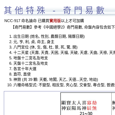
其他特殊 - 奇門易數
NCC-917 命名論命 已購買
實用版
以上才可加購
【奇門易數】參考《中國絕學2》奇門易數, 命盤內容包含如下
出生日期 (姓名, 性別, 農曆日期, 陽曆日期)
元, 亨, 利, 貞, 命主, 身主
八門宮位 (休, 生, 傷, 杜, 景, 死, 驚, 開)
十二天星 (天壽, 天貴, 天困, 天福, 天破, 天慮, 天曲, 天祿, 天馬
地盤十二宮名及地支
天盤十二宮名及地支
各宮十年大運
直符, 直使
神煞 (共 39 顆: 天衢, 地閣, 天乙, 天德...天空, 地劫)
六種命格型式: 不變型, 相反型, 夾心型, 交會型, 專合型, 普