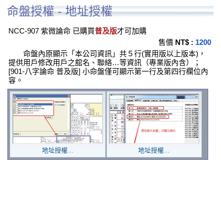
命盤授權 - 地址授權
NCC-907 紫微論命 已購買
普及版
才可加購
售價
NT$ :
1200
命盤內原顯示「本公司資訊」共５行(實用版以上版本)，
提供用戶修改用戶之舘名、聯絡…等資訊（專業版內含）；
[901-八字論命 普及版] 小命盤僅可顯示第一行及第四行欄位內
容。
地址授權...
地址授權...