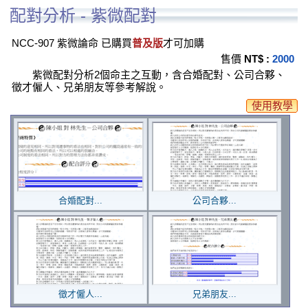
配對分析 - 紫微配對
NCC-907 紫微論命 已購買
普及版
才可加購
售價
NT$ :
2000
紫微配對分析2個命主之互動，含合婚配對、公司合夥、
徵才僱人、兄弟朋友等參考解說。
使用教學
合婚配對...
公司合夥...
徵才僱人...
兄弟朋友...