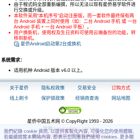
由于程式码全部重新编撰，所以无法以现有星侨易学软件进
行交换或升级。
本软件采用“本机序号”启动注册版，而一套软件最终保有两
台 Android 装置上同时使用（如：二台 Android 手机 或 一台
Android 手机 + 一台 Android 平板）。
用户换新机，使用权及生日资料可使用云端备份的功能，转
移到新机。
星侨Android启动第2台或换机
系统需求：
适用机种 Android 版本 v6.0 以上。
关于星侨
隐私权政策
交易安全
订购方式
线上刷卡
保护锁政策
经销商查询
网站地图
星侨中国五术网 © CopyRight 1993 - 2026
信箱:
service@ncc.com.tw
我們紀錄 cookie 資訊, 以提供客製化內容, 可優化您的使用體驗,
电话:
(03)328-8833
传真:
(03)328-6557
若繼續閱覽本網站內容, 即表示您同意我們使用 cookies. 更多關