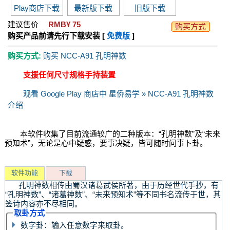
Play商店下载
最新版下载
旧版下载
建议售价
RMB¥ 75
购买方式
购买产品前请先行下载安装 [
免费版
]
购买方式:
购买 NCC-A91 孔明神数
支援任何尺寸规格手持装置
观看 Google Play 商店中 星侨易学 » NCC-A91 孔明神数
介绍
本软件收集了目前流通较广的二种版本：“孔明神数”及“未来
预知术”，无论是心中疑惑，要事决疑，皆可随时问事卜卦。
软件功能
下载
孔明神数相传由蜀汉诸葛武侯所著，由于历经世代手抄，有
“孔明神数”、“诸葛神数”、“未来预知术”等不同书名流传于世，其
签诗内容亦不尽相同。
取卦方式
数字卦：输入任意数字来取卦。