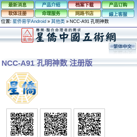
最新消息
产品介绍
档案下载
产品订购
软体注册
命理服务
网路书店
線上客服
位置:
星侨易学Android
»
其他类
»
NCC-A91 孔明神数
繁体中文
NCC-A91 孔明神数 注册版