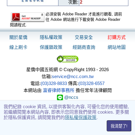
次數:
2
必須安裝 Adobe Reader 才能進行觀看, 請前
往 Adobe 網站進行下載安裝 Adobe Reader
閱讀程式.
關於星僑
隱私權政策
交易安全
訂購方式
線上刷卡
保護鎖政策
經銷商查詢
網站地圖
星僑中國五術網 © CopyRight 1993 - 2026
信箱:
service@ncc.com.tw
電話:
(03)328-8833
傳真:
(03)328-6557
本網站由
瀛睿律師事務所
擔任常年法律顧問
@nccs
我們紀錄 cookie 資訊, 以提供客製化內容, 可優化您的使用體驗,
若繼續閱覽本網站內容, 即表示您同意我們使用 cookies. 更多關
於隱私保護資訊, 請閱覽我們的
隱私權保護政策
.
我清楚了!