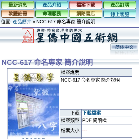
最新消息
產品介紹
檔案下載
產品訂購
軟體註冊
命理服務
網路書店
線上客服
位置:
產品簡介
»
NCC-617 命名專家 簡介說明
简体中文
NCC-617 命名專家 簡介說明
檔案說明
NCC-617 命名專家 簡介說明
下載:
下載檔案
檔案類型:
PDF 閱讀檔
檔案大小:
---