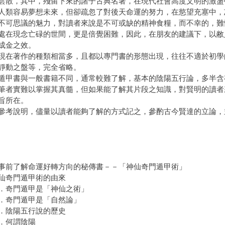
雲散，其中，殘留下來的諸子古典名著，在現代社會高度文明的激盪
容易夢想未來，但卻疏忽了對後天命運的努力，在慾望充塞中，
不可思議的魅力，對讀者來說是不可或缺的精神食糧，而不幸的，難
處在現念亡碌的世間，更是倍覺困難，因此，在朋友的建議下，以敝
成金之效。
現在著作的種類相當多，且都以專門書的形態出現，往往不適於初學
靜動之盤等，完全省略。
遁甲書與一般書籍不同，通常較難了解，基本的陰陽五行論，多半含
筆者實難以掌握其真髓，但如果能了解其片段之知識，對賢明的讀者
旨所在。
參考說明，儘量以讀者能夠了解的方式記之，參酌古今賢達的立論，
事前了解命運好轉方向的秘傳書－－「神仙奇門遁甲術」
奇門遁甲術的由來
奇門遁甲是「神仙之術」
奇門遁甲是「自然論」
陰陽五行說的歷史
何謂陰陽