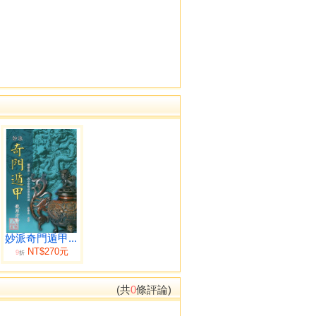
妙派奇門遁甲...
NT$270元
9
折
(共
0
條評論)