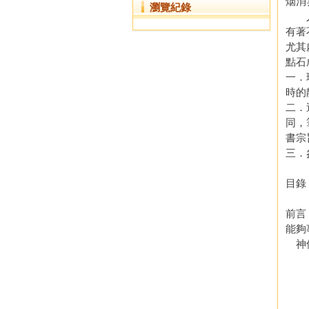
烟消
瀏覽紀錄
人類
有著
尤其
點石
一．
時的
二．
同，
書宗
三．
目錄
前言
能夠
神仙
．
．
．
．