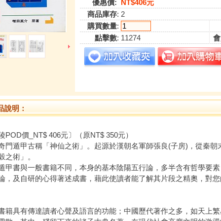
優惠價:
NT$406元
商品庫存
: 2
購買數量
:
點擊數
: 11274
會
品說明：
POD價_NT$ 406元〕（原NT$ 350元）
遁甲古稱「神仙之術」。起源於漢朝名軍師張良(子房)，從秦朝
穀之術」。
書與一般書籍不同，本身的基本陰陽五行論，多半含有哲學要素
論，及自研的心得著述成書，藉此使讀者能了解其片段之精奧，對您
具有傳達讀者心聲及語言的功能；中國歷代著作之多，如天上繁