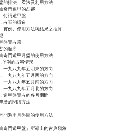
盤的排法、看法及利用方法
奇門遁甲的占審
何謂遁甲盤
占審的構造
實例、使用方法與結果之推算
經
甲盤實占篇
占的順序
奇門遁甲月盤的使用方法
Y例的占審情形
一九八九年五明東的方向
一九八九年五月西的方向
一九八九年五月南的方向
一九八九年五月北的方向
遁甲盤實占的各月期間
曆的閱讀方法
奇門遁甲月盤圖的使用方法
仙奇門遁甲盤」所導出的古典類象