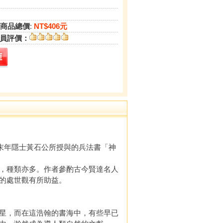
商品總價
:
NT$406元
員評價：
末年隱士黃石公所授與的兵法書「神
，種類亦多。作者參酌古今賢達名人
的處世觀有所助益。
星，而在這浩翰的書海中，有些早已