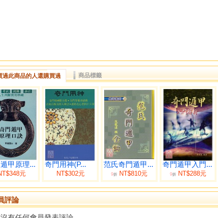
商品標籤
買過此商品的人還購買過
遁甲原理...
奇門用神(P...
范氏奇門遁甲...
奇門遁甲入門...
NT$348元
NT$302元
NT$810元
NT$288元
9
9
折
折
員評論
前沒有任何會員發表評論