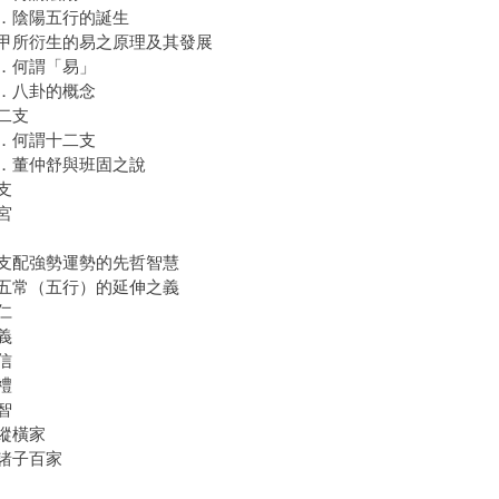
陰陽五行的誕生
所衍生的易之原理及其發展
何謂「易」
八卦的概念
二支
何謂十二支
董仲舒與班固之說
支
宮
支配強勢運勢的先哲智慧
常（五行）的延伸之義
仁
義
信
禮
智
縱橫家
諸子百家