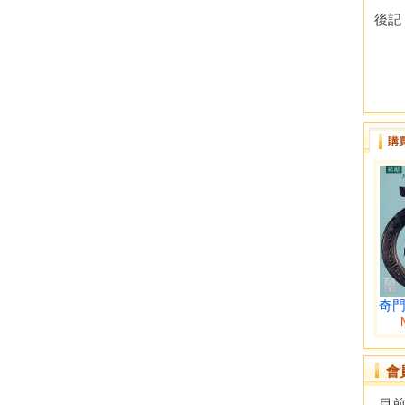
後記
購
奇門
會
目