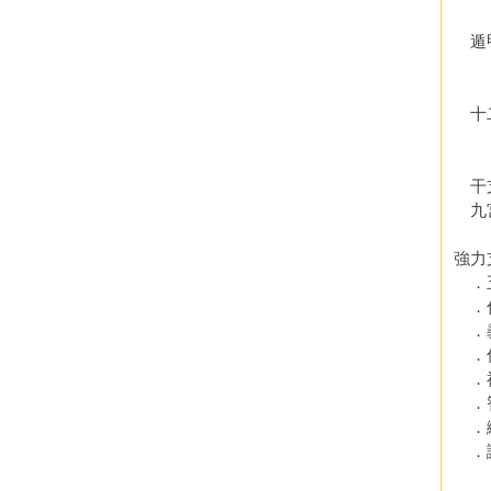
．
遁甲
．
．
十
．
．
干
九
強力
．五
．
．
．
．
．
．
．