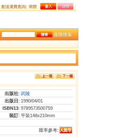
配送運費查詢
|
簡體
進階搜索
出版社
:
武陵
出版日
: 1990/04/01
ISBN13
: 9789573500759
裝訂
: 平裝148x210mm
匯率參考: