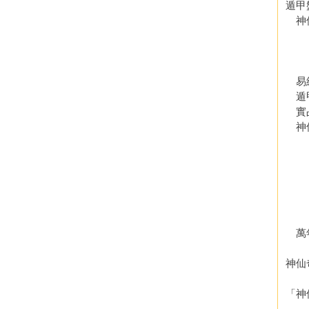
遁甲
神仙
．
．
．
易
遁
實
神仙
．
．
．
．
．
．
萬年
神仙
「神