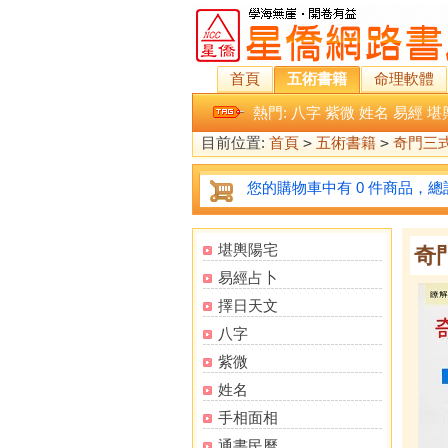
首頁
五術書籍
命理軟體
熱門:
八字
紫微
姓名
易經
堪
目前位置:
首頁
>
五術書籍
>
奇門三
您的購物車中有 0 件商品，總計
堪輿陽宅
奇
易經占卜
擇日天文
八字
紫微
姓名
手相面相
通書民曆