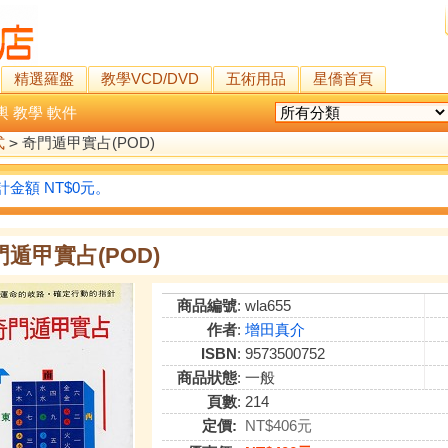
精選羅盤
教學VCD/DVD
五術用品
星僑首頁
輿
教學
軟件
式
>
奇門遁甲實占(POD)
金額 NT$0元。
門遁甲實占(POD)
商品編號
: wla655
作者
:
增田真介
ISBN
: 9573500752
商品狀態
: 一般
頁數
: 214
定價:
NT$406元