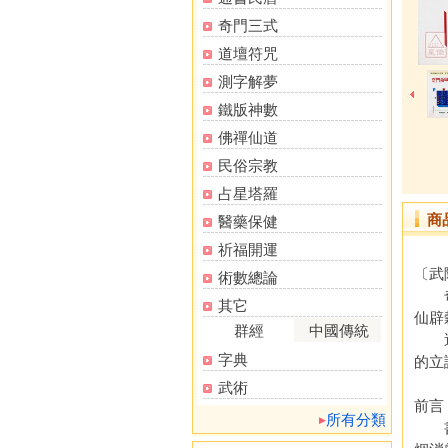
奇門三式
道壇符咒
測字解夢
鐵版神數
佛禪仙道
民俗宗教
占星塔羅
商
醫藥保健
祈福開運
〔武陵
術數總論
奇門
其它
仙辟
群經
中國傳統
遁甲
字典
的立
武術
前言
所有分類
書籍