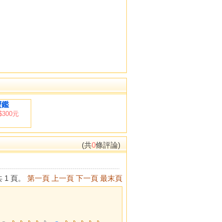
寶鑑
$300元
(共
0
條評論)
 1 頁。
第一頁
上一頁
下一頁
最末頁