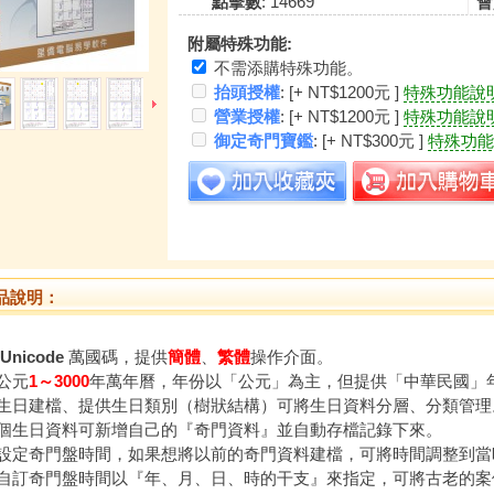
點擊數
: 14669
會
附屬特殊功能:
不需添購特殊功能。
抬頭授權
: [+ NT$1200元 ]
特殊功能說
營業授權
: [+ NT$1200元 ]
特殊功能說
御定奇門寶鑑
: [+ NT$300元 ]
特殊功能
品說明：
Unicode
萬國碼，提供
簡體
、
繁體
操作介面。
公元
1～3000
年萬年曆，年份以「公元」為主，但提供「中華民國」
生日建檔、提供生日類別（樹狀結構）可將生日資料分層、分類管理
個生日資料可新增自己的『奇門資料』並自動存檔記錄下來。
設定奇門盤時間，如果想將以前的奇門資料建檔，可將時間調整到當
自訂奇門盤時間以『年、月、日、時的干支』來指定，可將古老的案