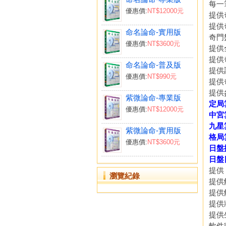
每一
優惠價:
NT$12000元
提供
提供
命名論命-實用版
奇門
優惠價:
NT$3600元
提供
提供
命名論命-普及版
提供
優惠價:
NT$990元
提供
提供
紫微論命-專業版
定局
優惠價:
NT$12000元
中宮
九星
紫微論命-實用版
格局
優惠價:
NT$3600元
日盤
日盤
提供
瀏覽紀錄
提供
提供
提供
提供
軟件