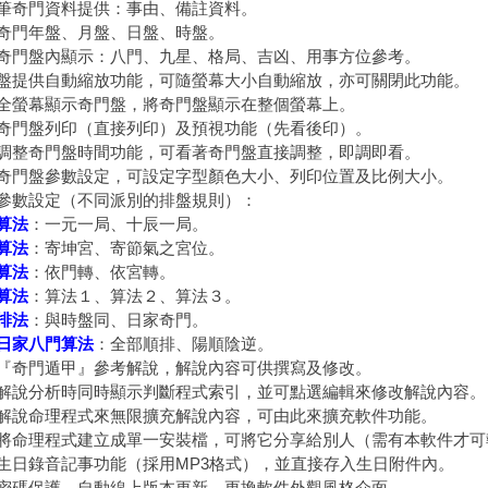
筆奇門資料提供：事由、備註資料。
奇門年盤、月盤、日盤、時盤。
奇門盤內顯示：八門、九星、格局、吉凶、用事方位參考。
盤提供自動縮放功能，可隨螢幕大小自動縮放，亦可關閉此功能。
全螢幕顯示奇門盤，將奇門盤顯示在整個螢幕上。
奇門盤列印（直接列印）及預視功能（先看後印）。
調整奇門盤時間功能，可看著奇門盤直接調整，即調即看。
奇門盤參數設定，可設定字型顏色大小、列印位置及比例大小。
參數設定（不同派別的排盤規則）：
算法
：一元一局、十辰一局。
算法
：寄坤宮、寄節氣之宮位。
算法
：依門轉、依宮轉。
算法
：算法１、算法２、算法３。
排法
：與時盤同、日家奇門。
日家八門算法
：全部順排、陽順陰逆。
『奇門遁甲』參考解說，解說內容可供撰寫及修改。
解說分析時同時顯示判斷程式索引，並可點選編輯來修改解說內容。
解說命理程式來無限擴充解說內容，可由此來擴充軟件功能。
將命理程式建立成單一安裝檔，可將它分享給別人（需有本軟件才可
生日錄音記事功能（採用MP3格式），並直接存入生日附件內。
密碼保護，自動線上版本更新，更換軟件外觀風格介面。