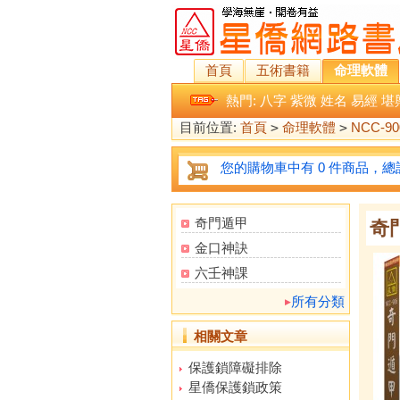
首頁
五術書籍
命理軟體
熱門:
八字
紫微
姓名
易經
堪
目前位置:
首頁
>
命理軟體
>
NCC-9
您的購物車中有 0 件商品，總計
奇門遁甲
奇
金口神訣
六壬神課
所有分類
相關文章
保護鎖障礙排除
星僑保護鎖政策