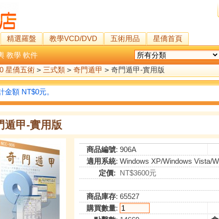
精選羅盤
教學VCD/DVD
五術用品
星僑首頁
輿
教學
軟件
00 星僑五術
>
三式類
>
奇門遁甲
>
奇門遁甲-實用版
金額 NT$0元。
門遁甲-實用版
商品編號
: 906A
適用系統
: Windows XP/Windows Vista/Wind
定價:
NT$3600元
商品庫存
: 65527
購買數量
: