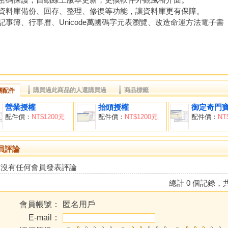
資料庫備份、回存、整理、修復等功能，讓資料庫更有保障。
記事簿、行事曆、Unicode萬國碼字元表瀏覽、改造命運方法電子書
購買過此商品的人還購買過
商品標籤
關配件
營業授權
抬頭授權
御定奇門
配件價：
NT$1200元
配件價：
NT$1200元
配件價：
NT
員評論
前沒有任何會員發表評論
總計 0 個記錄，共
會員帳號：
匿名用戶
E-mail：