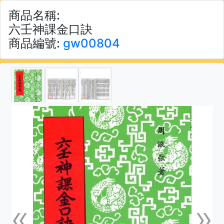
商品名稱:
六壬神課金口訣
商品編號:
gw00804
«
»