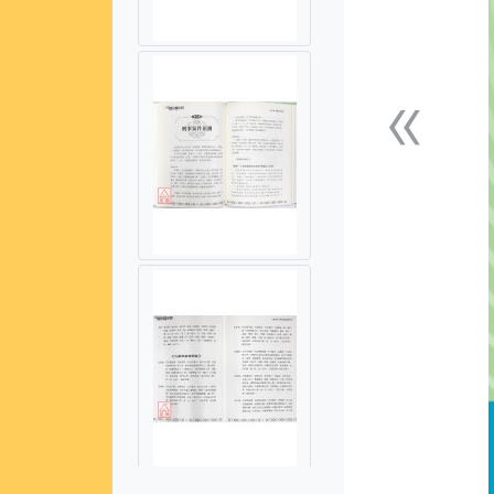
«
上一張