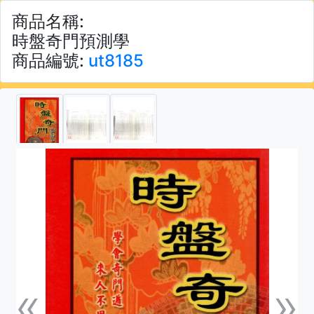
商品名稱:
時盤奇門預測學
商品編號:
ut8185
«
»