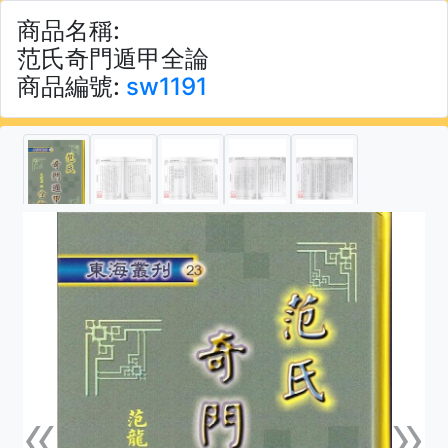
商品名稱:
范氏奇門遁甲全論
商品編號:
sw1191
«
»