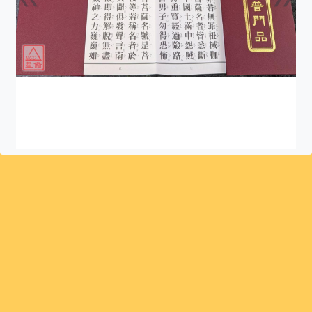
上一張
下一