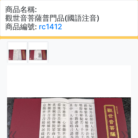
商品名稱:
觀世音菩薩普門品(國語注音)
商品編號:
rc1412
«
»