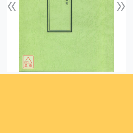
«
»
上一張
下一