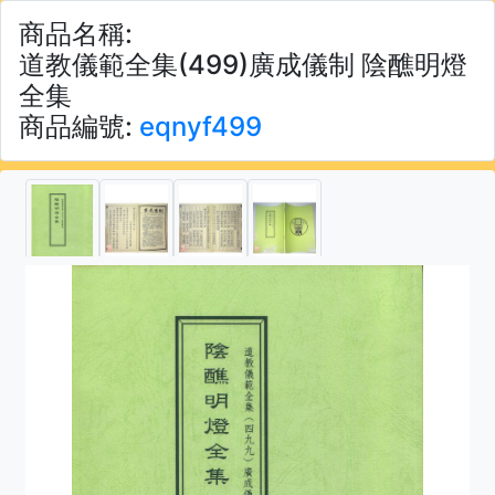
商品名稱:
道教儀範全集(499)廣成儀制 陰醮明燈
全集
商品編號:
eqnyf499