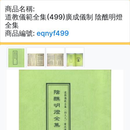
商品名稱:
道教儀範全集(499)廣成儀制 陰醮明燈
全集
商品編號:
eqnyf499