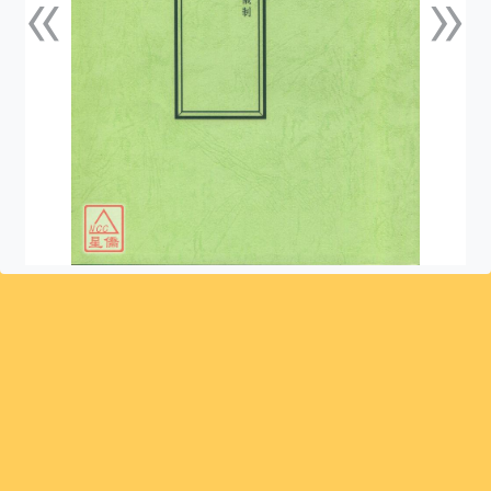
«
»
上一張
下一